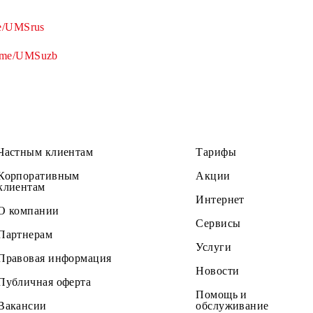
слуг компании UMS, сможете оперативно делиться ими
egram.me/UMSrus
telegram.me/UMSuzb
Частным клиентам
Тарифы
Корпоративным
Акции
клиентам
Интернет
О компании
Сервисы
Партнерам
Услуги