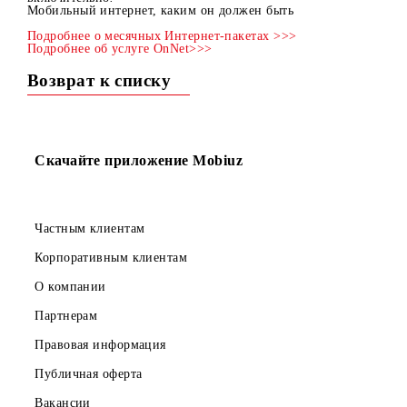
С радостью сообщаем вам, что получить бонус в виде 2
трафика при покупке месячных и OnNet Интернет-пакет
объемом от 500 МБ, теперь можно до 31 августа
включительно!
Мобильный интернет, каким он должен быть
Подробнее о месячных Интернет-пакетах >>>
Подробнее об услуге OnNet>>>
Возврат к списку
Скачайте приложение Mobiuz
Частным клиентам
Корпоративным клиентам
О компании
Партнерам