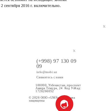
о) на ТП Optima, Super Optima, Maxi New, Ultra, Maxi
й предоставляется безлимит на исходящие звонки
 сроком до 2 сентября 2016 г. включительно.
(+998) 97 130 09
09
info@mobi.uz
Свяжитесь с нами
100000, Узбекистан, проспе
Амира Темура, 24. Код УзК