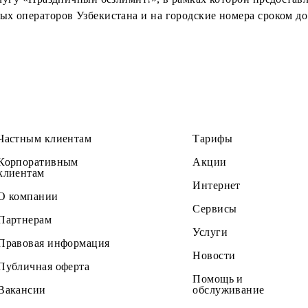
риод с 31 августа по 2 сентября 2016 г. (включительн
ляет услугу «Праздничный безлимит!», в рамках которо
бильных операторов Узбекистана и на городские номера
Частным клиентам
Тарифы
Корпоративным
Акции
клиентам
Интернет
О компании
Сервисы
Партнерам
Услуги
Правовая информация