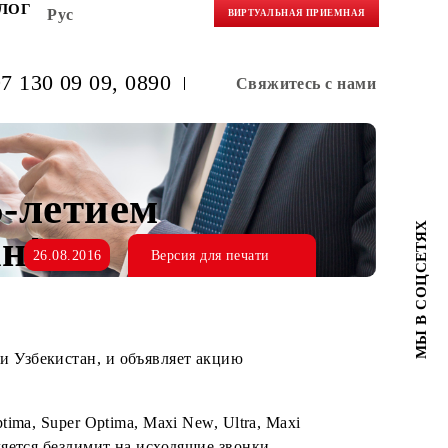
НЕРАМ
БЛОГ
Рус
ВИРТУАЛЬНАЯ 
(+998) 97 130 09 09
, 0890
Свяжитес
 с 25-летием
истан!
26.08.2016
Версия для печати
 Республики Узбекистан, и объявляет акцию