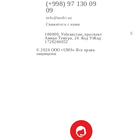
(+998) 97 130 09
09
info@mobi.uz
Свяжитесь с нами
100000, Узбекистан, проспе
Амира Темура, 24. Код УзК
1726266052
© 2026 OOO «UMS» Все права
защищены
ание