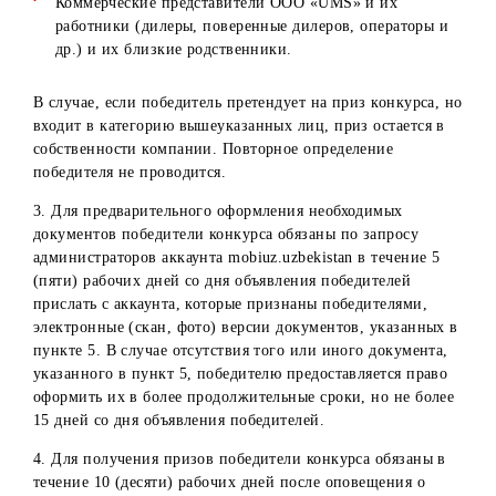
1.На получение приза конкурса может претендовать толь
физическое лицо – Победитель конкурса.
2. Не могут претендовать на получение призов конкурса
Физические лица, не достигшие к моменту участия в
розыгрыше 18 лет;
Физические лица, не проживающие на территории
Республики Узбекистан;
Физические лица – работники ООО «UMS», имеющи
трудовые отношения на период акции, а также их
близкие родственники;
Физические лица, заключившие с ООО «UMS» догово
ГПХ, а также их близкие родственники;
Коммерческие представители ООО «UMS» и их
работники (дилеры, поверенные дилеров, операторы 
др.) и их близкие родственники.