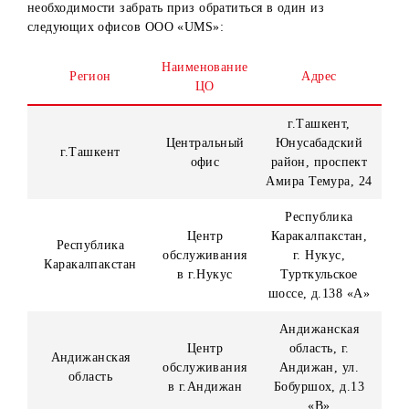
В случае, если победитель претендует на приз конкурса,
входит в категорию вышеуказанных лиц, приз остается в
собственности компании. Повторное определение
победителя не проводится.
3. Для предварительного оформления необходимых
документов победители конкурса обязаны по запросу
администраторов аккаунта mobiuz.uzbekistan в течение 5
(пяти) рабочих дней со дня объявления победителей
прислать с аккаунта, которые признаны победителями,
электронные (скан, фото) версии документов, указанных
пункте 5. В случае отсутствия того или иного документа
указанного в пункт 5, победителю предоставляется прав
оформить их в более продолжительные сроки, но не бол
15 дней со дня объявления победителей.
4. Для получения призов победители конкурса обязаны в
течение 10 (десяти) рабочих дней после оповещения о