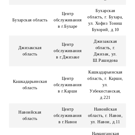
необходимости забрать приз обратиться в один из
следующих офисов ООО «UMS»:
Наименование
Регион
Адрес
ЦО
г.Ташкент,
Центральный
Юнусабадский
г.Ташкент
офис
район, проспект
Амира Темура, 2
Республика
Центр
Каракалпакстан,
Республика
обслуживания
г. Нукус,
Каракалпакстан
в г.Нукус
Турткульское
шоссе, д.138 «А
Андижанская
Центр
область, г.
Андижанская
обслуживания
Андижан, ул.