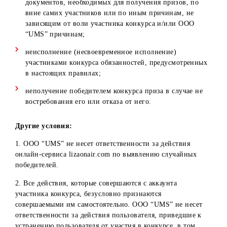
заявление об уведомлении о том, что стоимость приз
подлежит налогообложению НДФЛ органами
государственной налоговой службы на основании
представленной физическим лицом декларации о
совокупном годовом доходе согласно ст.393 НК РУз. 
победитель обязуется уплатить налог на доходы
физических лиц самостоятельно.
6. При оформлении/получении приза победитель обязует
подписать все необходимые документы (связанные с
процессом оформления/получения приза), где будет
указана личная информация абонента и полная
информация о призе.
Отказ победителя конкурса от подписания необходимых
документов и/или совершения иных юридически значим
действий, включая предоставления требуемых документо
при получении приза, расценивается как отказ победите
от получения приза.