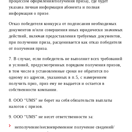
в г.Ургенч
д.101
Ферганская
Центр
Ферганская
область,
обслуживания
область
г.Фергана, ул.
в г.Фергана
Сайилгох, д. 26
5. Для получения приза победителю необходимо
обратиться лично в отдел обслуживания абонентов в
Центрах обслуживания, указанных в пункте 5, и
предоставить:
оригинал паспорта гражданина Республики Узбекиста
ИНН;
ИНПС;