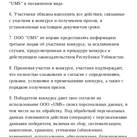
в настоящих правилах;
неполучение победителем конкурса приза в случае не
востребования его или отказа от него.
Другие условия:
1. ООО “UMS” не несет ответственности за действия
онлайн-сервиса lizaonair.com по выявлению случайных
победителей.
2. Все действия, которые совершаются с аккаунта
участника конкурса, безусловно признаются
совершаемыми им самостоятельно. ООО “UMS” не несет
ответственности за действия пользователя, приведшие к
устранению пользователя от участия в конкурсе, в том
числе взлом его аккаунта, использование профиля
третьими лицами и т.д.
3. Участвуя в конкурсе, участники дают согласие на то, 