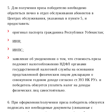
Сырдарьинская
Центр
Сырдарьинская
область, г.
обслуживания
область
Гулистан, ул
в г.Гулистан
Бирлашган, д.68
Ташкентская
Центр
область,
обслуживания
г.Янгиюль, ул. Ш
в г.Янгиюль
Рашидова, дом 
Ташкентская
Ташкентская
область
Центр
область,
обслуживания
г.Чирчик,
в г.Чирчик
проспект
А.Навои, 13
Хорезмская
Центр
Хорезмская
область, г.Ургенч
обслуживания
область
ул.Аль-Хорезмий