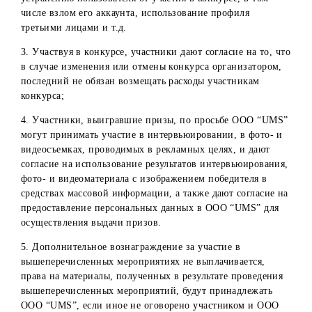
7. В случае, если победитель не выполнит всех требован
и условий, предусмотренных порядком получения призо
в том числе в установленные сроки не обратится по
одному из адресов, указанных в п.5, с намерением
получить приз, приз ему не выдается и остается в
собственности компании.
8. ООО “UMS” не берет на себя обязательств выплаты
налогов с призов.
9. ООО “UMS” не несет ответственности за:
неполучение/несвоевременное получение сведений/
документов, необходимых для получения призов, по
вине самих участников или по иным причинам, не
зависящим от воли участника конкурса и/или ООО
“UMS” причинам;
неисполнение (несвоевременное исполнение)
участниками конкурса обязанностей, предусмотренны