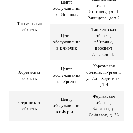
Центр
Навоийская
Навоийская
обслуживания
область, г. Навои
область
в г.Навои
ул. Навои, д.11
Наманганская
Центр
Наманганская
область, г.
обслуживания
область
Наманган, ул.
в г.Наманган
Нодира, д.1
Самаркандская
Центр
область, г.
Самаркандская
обслуживания
Самарканд, ул.
область
в г.Самарканд
Мирзо-Улугбека
д.105
Сурхандарьинска
Центр
область, г.
Сурхандарьинская
обслуживания
Термез, ул.
область
в г.Термез
Г.Хусанова, д.32
«А»