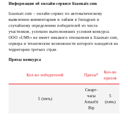
поддержку, поступил на учебу на бюджетной основе,
открыл свою фирму и т.п.).
4. Если участник конкурса оставляет сразу несколько
комментариев, администраторы вправе удалить лишние
комментарии, оставив самый первый.
5. Администраторы Instagram-аккаунта mobiuz.uzbekistan
вправе отстранять от участия в конкурсе участников с
удалением их комментариев при выявлении случаев
мошенничества (попытки многократного участия в
конкурсе посредством схожих (одинаковых) аккаунтов,
использование фейковых аккаунтов и т.д.).
Информация об онлайн-сервисе lizaonair.com
lizaonair.com – онлайн-сервис по автоматическому
выявлению комментариев и лайков в Instagram и
случайному определению победителей из числа
участников, успешно выполнивших условия конкурса.
ООО «UMS» не имеет никакого отношения к lizaonair.co