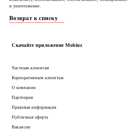
в случае изменения или отмены конкурса организатором
последний не обязан возмещать расходы участникам
конкурса;
4. Участники, выигравшие призы, по просьбе ООО “UM
могут принимать участие в интервьюировании, в фото- 
видеосъемках, проводимых в рекламных целях, и дают
согласие на использование результатов интервьюировани
фото- и видеоматериала с изображением победителя в
средствах массовой информации, а также дают согласие 
предоставление персональных данных в ООО “UMS” для
осуществления выдачи призов.
5. Дополнительное вознаграждение за участие в
вышеперечисленных мероприятиях не выплачивается,
права на материалы, полученных в результате проведени
вышеперечисленных мероприятий, будут принадлежать
ООО “UMS”, если иное не оговорено участником и ООО
“UMS” в письменном виде.