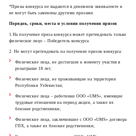
сервера и технические возможности которого находятся 
территории третьих стран.
Призы конкурса
Кол-в
Кол-во победителей
Призы*
призо
Смарт-
часы
5
5 (пять)
Amazfit
(пять
Bip
*Призы конкурса не выдаются в денежном эквиваленте 
не могут быть заменены другими призами.
Порядок, сроки, места и условия получения призов