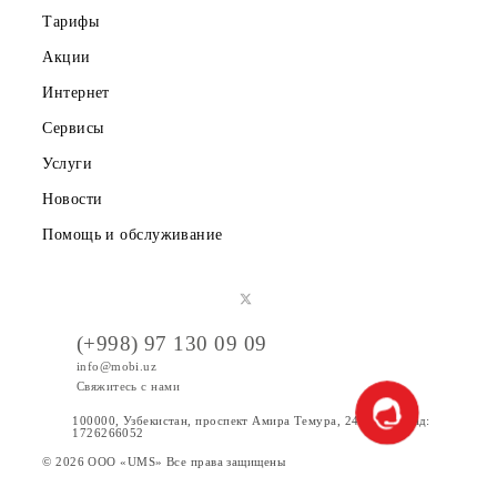
6. Участники обязаны выполнять все действия, связанны
с участием в конкурсе и получением призов, в
установленные настоящим документом сроки.
7. ООО “UMS” не вправе предоставлять информацию
третьим лицам об участнике конкурса, за исключением
случаев, предусмотренных в процедуре конкурса и
действующим законодательством Республики Узбекистан
8. Принимая участие в конкурсе, участник подтверждает
что полностью ознакомлен и согласен с определениями,
сроками, условиями и примечаниями конкурса, а также 
порядком получения призов.
9. Победители конкурса дают свое согласие на
использование ООО «UMS» своих персональных данных,
том числе на их обработку. Под обработкой персональны
данных понимаются действия (операции) с персональны
данными победителя, включая их сбор, систематизацию,
накопление, хранение, уточнение (обновление,
изменение), использование, обезличивание, блокирован