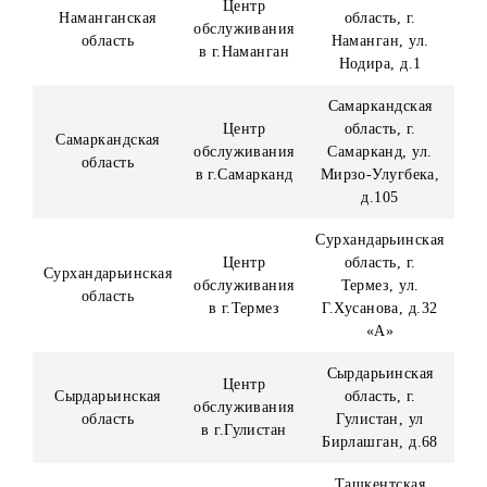
область
в г.Андижан
Бобуршох, д.13
«В»
Бухарская
Центр
область, г. Бухара
Бухарская область
обслуживания
ул. Хофиз Тони
в г.Бухаре
Бухорий, д.10
Джизакская
Центр
Джизакская
область, г.
обслуживания
область
Джизак, ул.
в г.Джизаке
Ш.Рашидова
Кашкадарьинска
Центр
область, г. Карши
Кашкадарьинская
обслуживания
ул.
область
в г.Карши
Узбекистанская,
д.221