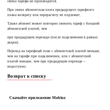
истечения периода действия запрета смены тарифа.
Для этого абоненту необходимо лично обратиться с
соответствующим заявлением в собственный офис Mobiu
имея при себе оригинал документа, удостоверяющего
личность, или же лично позвонить в колл-центр.
Абонентам, подключившим в рамках акции номера
категорий Steel Light, Steel, Bronze, Silver Light, Silver,
Gold, Super Gold, после перехода на тарифный план с
большей абонентской платой, чем на тарифе при
подключении (в т.ч. и на годовой тариф) устанавливаетс
остаточный период запрета смены тарифа.
Переход на тарифный план с меньшей абонентской плато
чем на тарифе при подключении, – недоступен.
Для смены тарифа на балансе абонентского номера долж
быть сумма равная полной абонентской плате тарифного
плана, на который производится переход + стоимость
перехода.