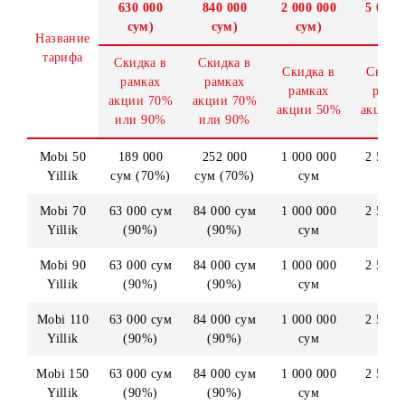
Mobi 90 Yillik, Mobi 110 Yillik, Mobi 150 Yillik
предоставляются следующие скидки на стоимость
подключения номеров особой категории:
Silver light
Silver
Gold
(стоимость
(стоимость
(стоимость
без акции
без акции
без акции
630 000
840 000
2 000 000
сум)
сум)
сум)
Название
тарифа
Скидка в
Скидка в
Скидка в
рамках
рамках
рамках
акции
7
0%
акции
7
0%
акции
5
0%
или 90%
или 90%
Mobi 50
189 000
252 000
1 000 000
Yillik
сум (70%)
сум (70%)
сум