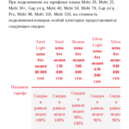
ноября 2021г. (включительно).
При подключении на тарифные планы Mobi 20, Mobi 25,
Mobi 30+, Gap yo'q, Mobi 40, Mobi 50, Mobi 70, Gap yo'q
Pro, Mobi 90, Mobi 110, Mobi 150, на стоимость
подключения номеров особой категории предоставляютс
следующие скидки
:
Silver
Steel
Steel
Bronze
Si
Light
Light
цена
цена
ц
цена
цена
без
без
б
без
без
акции
акции
ак
акции
акции
130
300
8
630
80 000
000
000
0
000
сум
сум
сум
с
сум
Название
тарифа
Скидки
Скидка
Скидка
Скидк
а
Ск
в
в
в
в