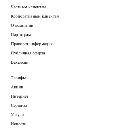
Если на балансе абонентского номера нет данной суммы,
смена тарифа не производится.
При смене абонентская плата предыдущего тарифного
плана возврату или перерасчету не подлежит.
Также абонент может повторно сменить тариф с больше
абонентской платой, чем
при предыдущем переходе (после подключения в рамках
акции).
Переход на тарифный план с абонентской платой меньше
чем на тарифе при подключении, или с абонентской
платой меньше, чем при предыдущем переходе –
недоступно.
Возврат к списку