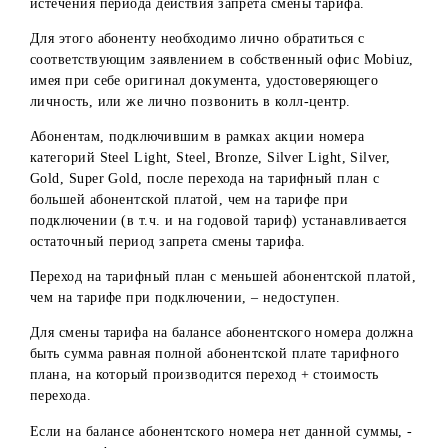
9. Тарифы на стоимость подключения номеров особой
категории, указанные в таблице 1, не распространяется н
подключение номеров с кодом 97 с префиксами 888, 000;
кодом 88: с префиксами 888, 000, а также все префиксы,
начинающиеся на 0;
10. В случае расторжения абонентского номера категори
Steel Light, Steel, Bronze, Silver Light, Silver, Gold, Super
Gold, , подключенного в рамках акции «Qulay taklif V.3»
до истечения 6 или 23,5 месяцев, - начисляется стоимост
в размере предоставленной скидки.
Смена тарифа для абонентов до истечения периода
действия запрета смены тарифа в рамках акции «Qul
taklif V.3»
(6 или 23,5 месяцев)
Абонент, подключившийся в рамках акции «Qulay taklif
V.3», может перейти на тарифный план с большей
абонентской платой, чем на тарифе при подключении, д