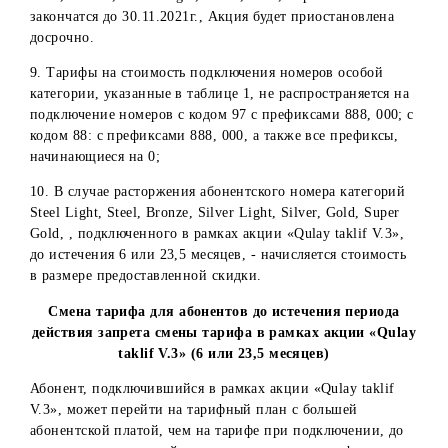
распоряжении оператора.
5. Если абонент (физическое лицо) зарегистрирован по
условиям данной Акции в период проведения акции, но
оплата произведена после завершения акции, позднее
30.11.2021г., - то стоимость номера начисляется в полно
объеме (БЕЗ учета стоимости по акции). Т.е. если
абонентский номер подключен в последние дни акции, 
оплата производится позднее 30 ноября, будет списана
сумма за полную стоимость номера (БЕЗ учета стоимост
по акции).
6. Компания оставляет за собой право определять перече
абонентских номеров, не участвующих в акции.
7. Количество номеров – ограничено.
8. В случае, если номера категорий Steel Light,
Steel, Bronze, Silver Light, Silver, Gold, Super Gold
закончатся до 30.11.2021г., Акция будет приостановлена
досрочно.