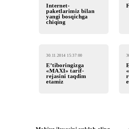
30.11.2014 15:37:00
Intеrnеt-
pakеtlarimiz bilan
yangi bosqichga
chiqing
30.11.2014 15:37:00
E’tiboringizga
«MAXI» tarif-
rejasini taqdim
etamiz