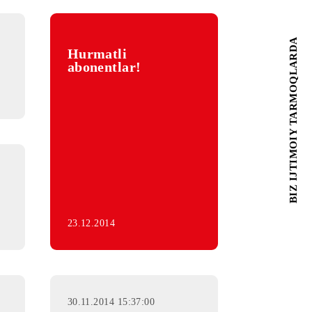
:45:00
Hurmatli
ayotgan
abonentlar!
bilan!
onda –
23.12.2014