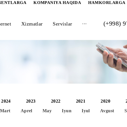
 ABONENTLARGA
KOMPANIYA HAQIDA
HAM
...
Internet
Xizmatlar
Servislar
2024
2023
2022
2021
al
Mart
Aprel
May
Iyun
Iyul