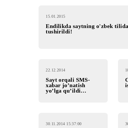
15.01.2015
Endilikda saytning o'zbek t
tushirildi!
22.12.2014
Sayt orqali SMS-
xabar jo’natish
yo’lga qu’ildi…