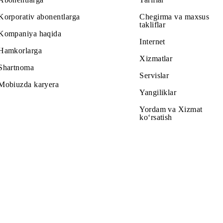
Abonentlarga
Tariflar
Korporativ abonentlarga
Chegirma v
takliflar
Kompaniya haqida
Internet
Hamkorlarga
Xizmatlar
Shartnoma
Servislar
Mobiuzda karyera
Yangiliklar
Yordam va
ko‘rsatish