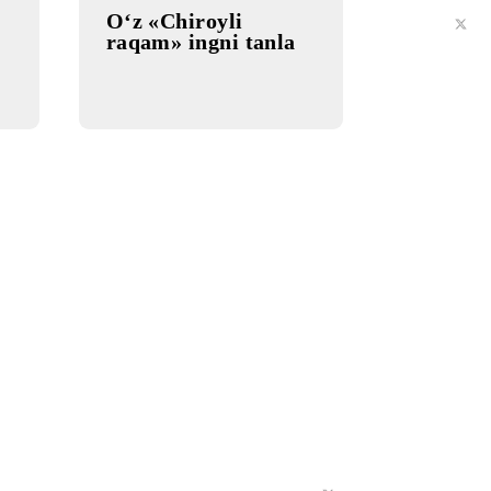
30.11.2014 15:37:00
ar
O‘z «Chiroyli
raqam» ingni tanla