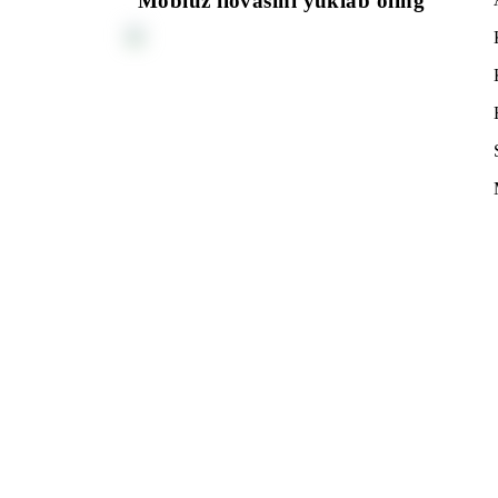
Mobiuz ilovasini yuklab oling