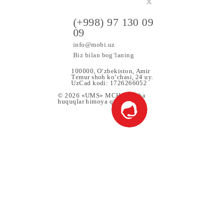
a maxsus
(+998) 97 130 09
09
info@mobi.uz
Biz bilan bog‘laning
100000, O‘zbekiston, Аmir
Tеmur shoh ko‘chаsi, 24 uy.
UzCad kodi: 1726266052
© 2026 «UMS» MCHJ Barcha
huquqlar himoya qilingan.
 Xizmat