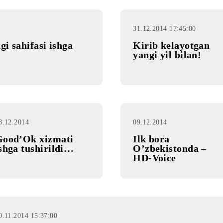
31.12.2014 17
ilidagi sahifasi ishga
Kirib kel
yangi yil 
18.12.2014
09.12.2014
Good’Ok xizmati
Ilk bora
ishga tushirildi…
O’zbekist
HD-Voice