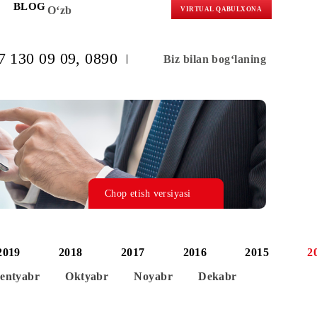
KORLARGA
BLOG
O‘zb
VIRTUAL 
(+998) 97 130 09 09
, 0890
Biz bilan b
Chop etish versiyasi
2020
2019
2018
2017
2016
Avgust
Sentyabr
Oktyabr
Noyabr
Dek