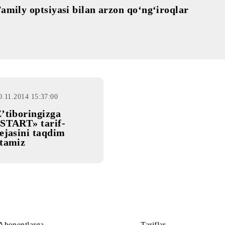
30.11.2014 15:37:00
Family optsiyasi bilan arzon qo‘ng‘iroql
30.11.2014 15:37:00
E’tiboringizga
«START» tarif-
rejasini taqdim
etamiz