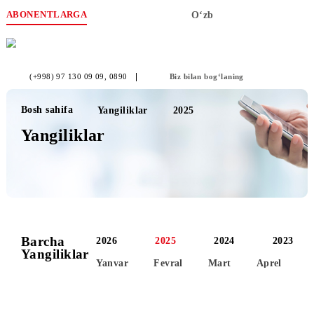
ABONENTLARGA
O‘zb
(+998) 97 130 09 09
, 0890
Biz bilan bog‘laning
Bosh sahifa
Yangiliklar
2025
Yangiliklar
Barcha
2026
2025
2024
2
Yangiliklar
Yanvar
Fevral
Mart
Aprel