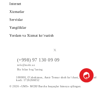
Kompaniya haqida
Hamkorlarga
Shartnoma
Mobiuzda karyera
Tariflar
Chegirma va maxsus takliflar
Internet
Xizmatlar
Servislar
Yangiliklar
Yordam va Xizmat ko‘rsatish