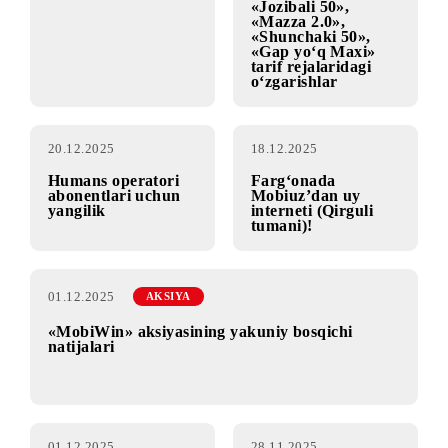
foydalanish
yo‘q», «Mazza
shartlaridagi
New», «Mazza+»,
o‘zgarishlar
«Mobi 40»,
«Shunchaki 40»,
«Gap yo‘q Optima»,
«Mobi 50+»,
«Jozibali 50»,
«Mazza 2.0»,
«Shunchaki 50»,
«Gap yo‘q Maxi»
tarif rejalaridagi
o‘zgarishlar
20.12.2025
18.12.2025
Humans operatori
Farg‘onada
abonentlari uchun
Mobiuz’dan uy
yangilik
interneti (Qirguli
tumani)!
01.12.2025
AKSIYA