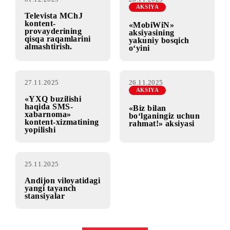
«MobiWin» aksiyasining yakuniy bosqichi
natijalari
01.12.2025
28.11.2025
AKSIYA
Televista MChJ
kontent-
«MobiWiN»
provayderining
aksiyasining
qisqa raqamlarini
yakuniy bosqich
almashtirish.
o‘yini
27.11.2025
26.11.2025
AKSIYA
«YXQ buzilishi
haqida SMS-
«Biz bilan
xabarnoma»
bo‘lganingiz uchun
kontent-xizmatining
rahmat!» aksiyasi
yopilishi