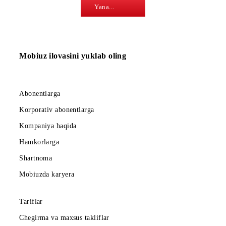
25.11.2025
Andijon viloyatidagi
yangi tayanch
stansiyalar
Yana...
Mobiuz ilovasini yuklab oling
Abonentlarga
Korporativ abonentlarga