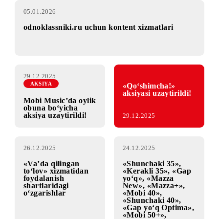
05.01.2026
odnoklassniki.ru uchun kontent xizmatlari
29.12.2025
AKSIYA
«Qo‘shimcha!»
aksiyasi uzaytirildi!
Mobi Music’da oylik
obuna bo‘yicha
aksiya uzaytirildi!
29.12.2025
26.12.2025
24.12.2025
«Va’da qilingan
«Shunchaki 35»,
to‘lov» xizmatidan
«Kerakli 35», «Gap