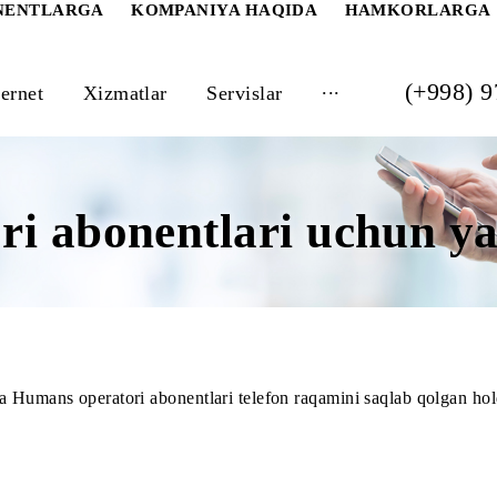
 ABONENTLARGA
KOMPANIYA HAQIDA
HAM
...
Internet
Xizmatlar
Servislar
ori abonentlari uchu
algacha Humans operatori abonentlari telefon raqamini saqla