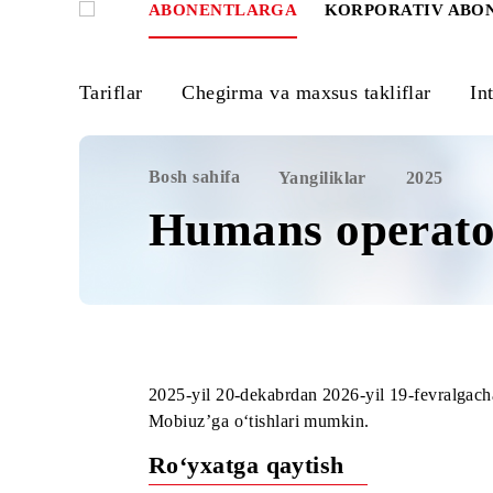
ABONENTLARGA
KORPORATIV
Tariflar
Chegirma va maxsus takliflar
Bosh sahifa
Yangiliklar
2025
Humans operat
2025-yil 20-dekabrdan 2026-yil 19-fevr
Mobiuz’ga o‘tishlari mumkin.