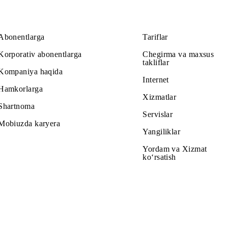
Abonentlarga
Tariflar
Korporativ abonentlarga
Chegirma v
takliflar
Kompaniya haqida
Internet
Hamkorlarga
Xizmatlar
Shartnoma
Servislar
Mobiuzda karyera
Yangiliklar
Yordam va
ko‘rsatish