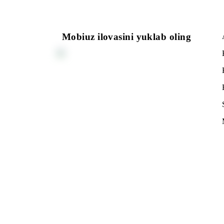
Ro‘yxatga qaytish
Mobiuz ilovasini yuklab oling