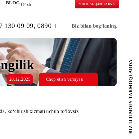
KORLARGA
BLOG
O‘zb
VIRTUAL 
(+998) 97 130 09 09
, 0890
Biz bilan b
n yangilik
20.12.2025
Chop etish versiyasi
b qolgan holda, ko‘chirish xizmati uchun to‘lovsiz