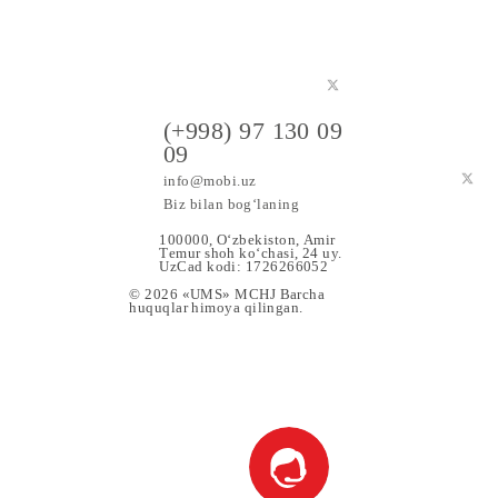
a maxsus
(+998) 97 130 09
09
info@mobi.uz
Biz bilan bog‘laning
100000, O‘zbekiston, Аmir
Tеmur shoh ko‘chаsi, 24 uy.
UzCad kodi: 1726266052
© 2026 «UMS» MCHJ Barcha
huquqlar himoya qilingan.
 Xizmat