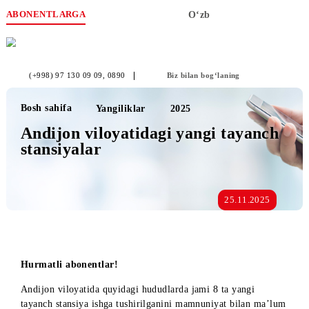
ABONENTLARGA
O‘zb
(+998) 97 130 09 09
, 0890
Biz bilan bog‘laning
Bosh sahifa
Yangiliklar
2025
Andijon viloyatidagi yangi tayanc
stansiyalar
25.11.2025
Hurmatli abonentlar!