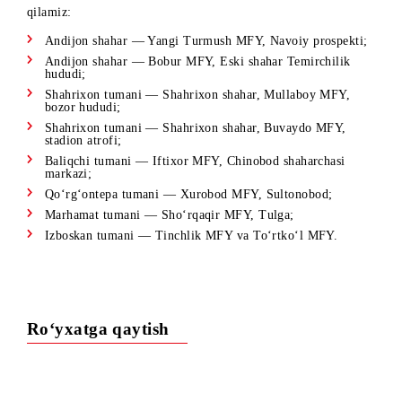
Andijon viloyatida quyidagi hududlarda jami 8 ta yangi
tayanch stansiya ishga tushirilganini mamnuniyat bilan ma’l
qilamiz:
Andijon shahar — Yangi Turmush MFY, Navoiy prospekti
Andijon shahar — Bobur MFY, Eski shahar Temirchilik
hududi;
Shahrixon tumani — Shahrixon shahar, Mullaboy MFY,
bozor hududi;
Shahrixon tumani — Shahrixon shahar, Buvaydo MFY,
stadion atrofi;
Baliqchi tumani — Iftixor MFY, Chinobod shaharchasi
markazi;
Qo‘rg‘ontepa tumani — Xurobod MFY, Sultonobod;
Marhamat tumani — Sho‘rqaqir MFY, Tulga;
Izboskan tumani — Tinchlik MFY va To‘rtko‘l MFY.