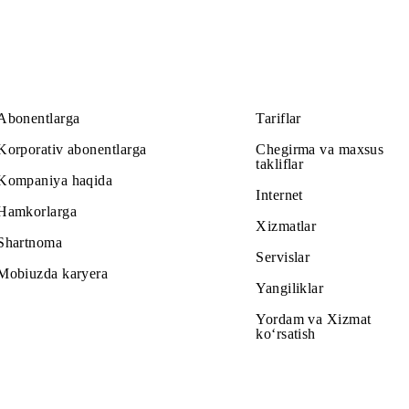
Abonentlarga
Tariflar
Korporativ abonentlarga
Chegirma v
takliflar
Kompaniya haqida
Internet
Hamkorlarga
Xizmatlar
Shartnoma
Servislar
Mobiuzda karyera
Yangiliklar
Yordam va