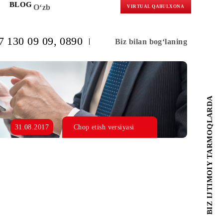
KORLARGA
BLOG
O‘zb
VIRTUAL 
(+998) 97 130 09 09
, 0890
Biz bilan b
31.08.2017
Chop etish versiyasi