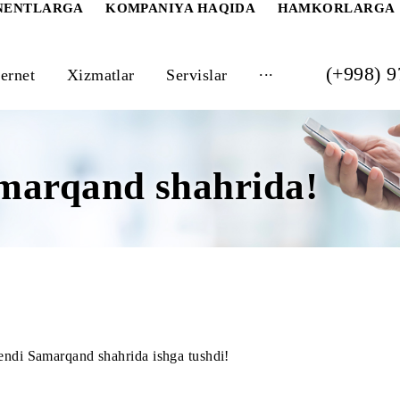
 ABONENTLARGA
KOMPANIYA HAQIDA
HAM
...
Internet
Xizmatlar
Servislar
Samarqand shahrida!
erneti endi Samarqand shahrida ishga tushdi!