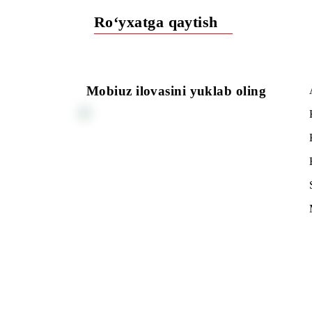
Batafsil>>>
Ro‘yxatga qaytish
Mobiuz ilovasini yuklab oling