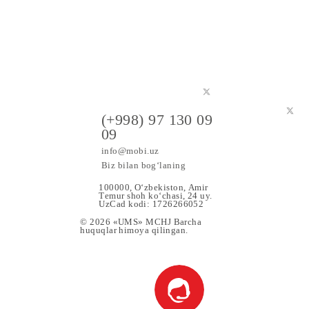
a maxsus
(+998) 97 130 09
09
info@mobi.uz
Biz bilan bog‘laning
100000, O‘zbekiston, Аmir
Tеmur shoh ko‘chаsi, 24 uy.
UzCad kodi: 1726266052
© 2026 «UMS» MCHJ Barcha
huquqlar himoya qilingan.
 Xizmat