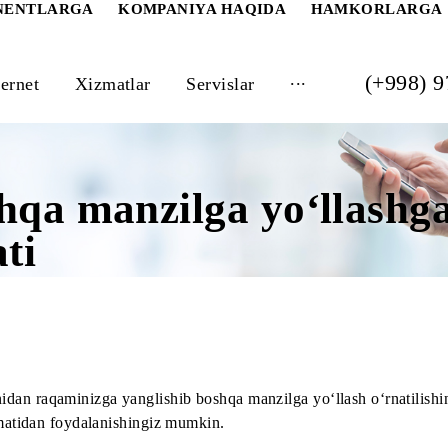
 ABONENTLARGA
KOMPANIYA HAQIDA
HAM
...
Internet
Xizmatlar
Servislar
oshqa manzilga yo‘llas
zmati
tomonidan raqaminizga yanglishib boshqa manzilga yo‘llash