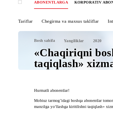
ABONENTLARGA
KORPORATIV
Tariflar
Chegirma va maxsus takliflar
Bosh sahifa
Yangiliklar
2020
«Chaqiriqni b
taqiqlash» xi
Hurmatli abonentlar!
Mobiuz tarmog’idagi boshqa abonentlar 