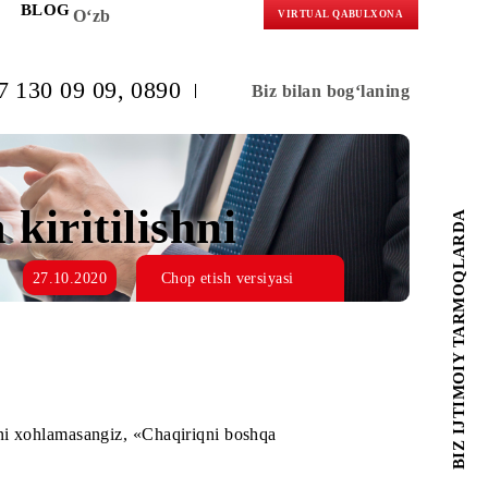
KORLARGA
BLOG
O‘zb
VIRTUAL 
(+998) 97 130 09 09
, 0890
Biz bilan b
hga kiritilishni
27.10.2020
Chop etish versiyasi
 o‘rnatilishini xohlamasangiz, «Chaqiriqni boshqa