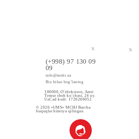
a maxsus
(+998) 97 130 09
09
info@mobi.uz
Biz bilan bog‘laning
100000, O‘zbekiston, Аmir
Tеmur shoh ko‘chаsi, 24 uy.
UzCad kodi: 1726266052
© 2026 «UMS» MCHJ Barcha
huquqlar himoya qilingan.