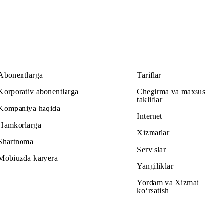
ash» xizmatidan foydalanishingiz mumkin.
Abonentlarga
Tariflar
Korporativ abonentlarga
Chegirma v
takliflar
Kompaniya haqida
Internet
Hamkorlarga
Xizmatlar
Shartnoma
Servislar
Mobiuzda karyera
Yangiliklar