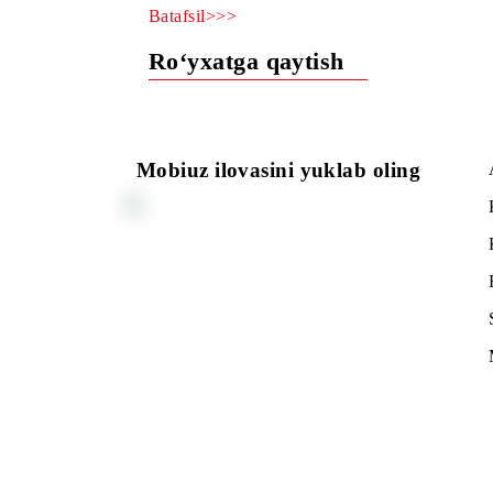
manzilga yo‘llashga kiritilishni taqiql
Batafsil>>>
Ro‘yxatga qaytish
Mobiuz ilovasini yuklab oling