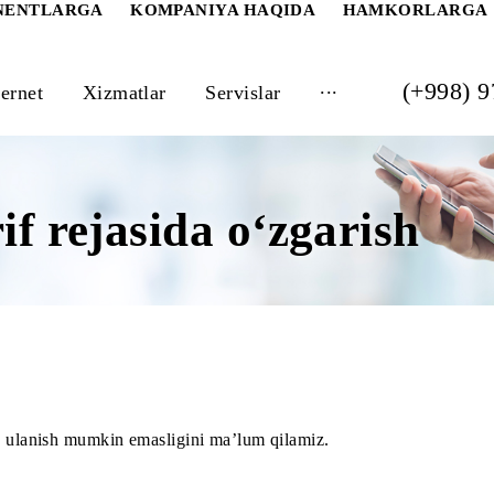
 ABONENTLARGA
KOMPANIYA HAQIDA
HAM
...
Internet
Xizmatlar
Servislar
arif rejasida o‘zgari
rejasiga ulanish mumkin emasligini ma’lum qilamiz.