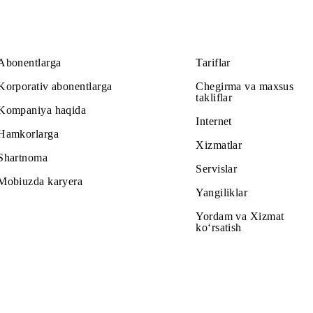
Abonentlarga
Tariflar
Korporativ abonentlarga
Chegirma v
takliflar
Kompaniya haqida
Internet
Hamkorlarga
Xizmatlar
Shartnoma
Servislar
Mobiuzda karyera
Yangiliklar
Yordam va
ko‘rsatish