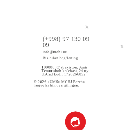
a maxsus
(+998) 97 130 09
09
info@mobi.uz
Biz bilan bog‘laning
100000, O‘zbekiston, Аmir
Tеmur shoh ko‘chаsi, 24 uy.
UzCad kodi: 1726266052
© 2026 «UMS» MCHJ Barcha
huquqlar himoya qilingan.
 Xizmat