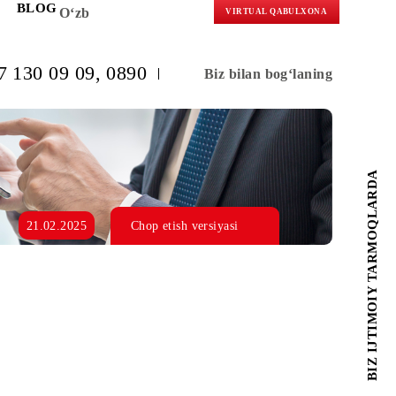
KORLARGA
BLOG
O‘zb
VIRTUAL 
(+998) 97 130 09 09
, 0890
Biz bilan b
sh
21.02.2025
Chop etish versiyasi