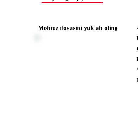
Ro‘yxatga qaytish
Mobiuz ilovasini yuklab oling