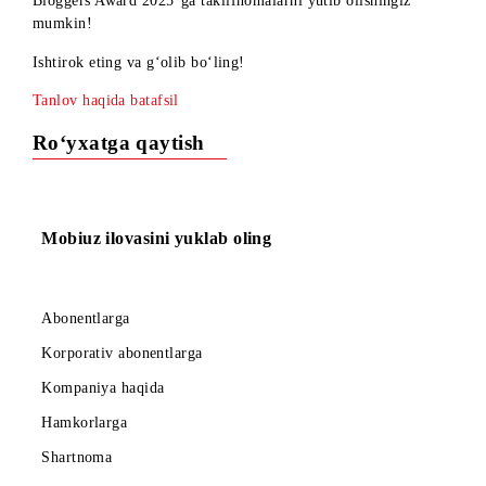
20 - noyabrdan Mobiuz Instagramʼda «Baxtli chiptalar»
tanlovini oʻtkazmoqda. Tanlov doirasida Siz "Tehnikum
Bloggers Award 2025"ga taklifnomalarni yutib olishingiz
mumkin!
Ishtirok eting va g‘olib bo‘ling!
Tanlov haqida batafsil
Ro‘yxatga qaytish
Mobiuz ilovasini yuklab oling
Abonentlarga
Korporativ abonentlarga
Kompaniya haqida