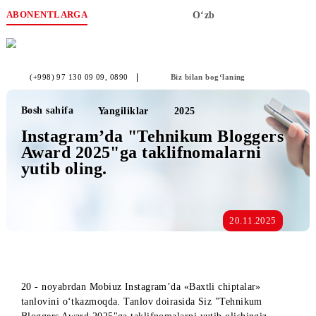
ABONENTLARGA
O‘zb
(+998) 97 130 09 09
, 0890
Biz bilan bog‘laning
Bosh sahifa
Yangiliklar
2025
Instagramʼda "Tehnikum Bloggers
Award 2025"ga taklifnomalarni
yutib oling.
20.11.2025