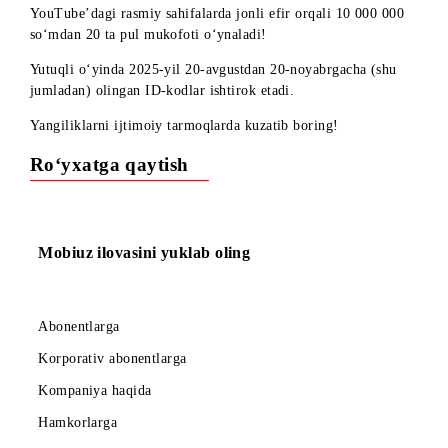
2025-yil 25-noyabr kuni soat 15:00 da «MobiWiN»
aksiyasining uchinchi bosqichi doirasida Instagram va
YouTube’dagi rasmiy sahifalarda jonli efir orqali 10 000 00
so‘mdan 20 ta pul mukofoti o‘ynaladi!
Yutuqli o‘yinda 2025-yil 20-avgustdan 20-noyabrgacha (shu
jumladan) olingan ID-kodlar ishtirok etadi.
Yangiliklarni ijtimoiy tarmoqlarda kuzatib boring!
Ro‘yxatga qaytish
Mobiuz ilovasini yuklab oling
Abonentlarga
Korporativ abonentlarga