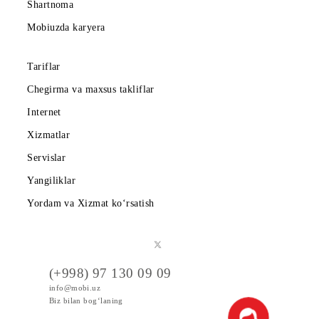
Kompaniya haqida
Hamkorlarga
Shartnoma
Mobiuzda karyera
Tariflar
Chegirma va maxsus takliflar
Internet
Xizmatlar
Servislar
Yangiliklar
Yordam va Xizmat ko‘rsatish