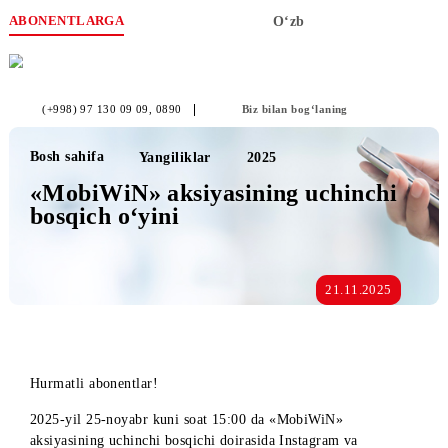
ABONENTLARGA
O‘zb
(+998) 97 130 09 09
, 0890
Biz bilan bog‘laning
Bosh sahifa
Yangiliklar
2025
«MobiWiN» aksiyasining uchinchi
bosqich o‘yini
21.11.2025
Hurmatli abonentlar!