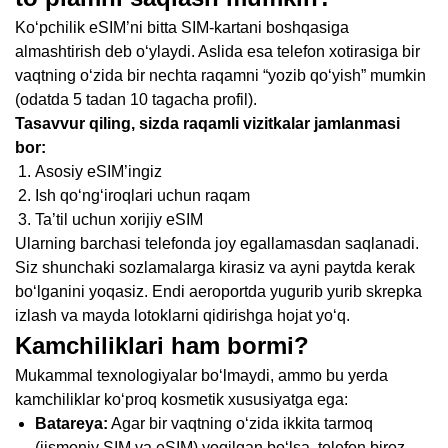
Ko‘pchilik eSIM’ni bitta SIM-kartani boshqasiga
almashtirish deb o‘ylaydi. Aslida esa telefon xotirasiga bir
vaqtning o‘zida bir nechta raqamni “yozib qo‘yish” mumkin
(odatda 5 tadan 10 tagacha profil).
Tasavvur qiling, sizda raqamli vizitkalar jamlanmasi
bor:
Asosiy eSIM’ingiz
Ish qo‘ng‘iroqlari uchun raqam
Ta’til uchun xorijiy eSIM
Ularning barchasi telefonda joy egallamasdan saqlanadi.
Siz shunchaki sozlamalarga kirasiz va ayni paytda kerak
bo‘lganini yoqasiz. Endi aeroportda yugurib yurib skrepka
izlash va mayda lotoklarni qidirishga hojat yo‘q.
Kamchiliklari ham bormi?
Mukammal texnologiyalar bo‘lmaydi, ammo bu yerda
kamchiliklar ko‘proq kosmetik xususiyatga ega:
Batareya:
Agar bir vaqtning o‘zida ikkita tarmoq
(jismoniy SIM va eSIM) yoqilgan bo‘lsa, telefon biroz