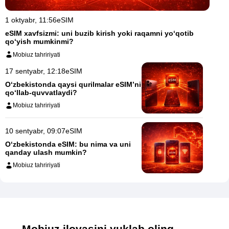
1 oktyabr, 11:56
eSIM
eSIM xavfsizmi: uni buzib kirish yoki raqamni yo‘qotib
qo‘yish mumkinmi?
Mobiuz tahririyati
17 sentyabr, 12:18
eSIM
O‘zbekistonda qaysi qurilmalar eSIM’ni
qo‘llab-quvvatlaydi?
Mobiuz tahririyati
10 sentyabr, 09:07
eSIM
O‘zbekistonda eSIM: bu nima va uni
qanday ulash mumkin?
Mobiuz tahririyati
Mobiuz ilovasini yuklab oling