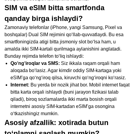
SIM va eSIM bitta smartfonda
qanday birga ishlaydi?
Zamonaviy telefonlar (iPhone, yangi Samsung, Pixel va
boshqalar) Dual SIM rejimini qo‘llab-quvvatlaydi. Bu esa
smartfoningizda atigi bitta jismoniy slot bo‘lsa ham, u
amalda ikki SIM-kartali qurilmaga aylanishini anglatadi.
Bunday rejimda telefon to‘liq ishlaydi:
Qo‘ng‘iroqlar va SMS:
Siz ikkala raqam orqali ham
aloqada bo‘lasiz. Agar kimdir oddiy SIM-kartaga yoki
eSIM’ga qo‘ng‘iroq qilsa, kiruvchi qo‘ng‘iroqni ko‘rasiz.
Internet:
Bu yerda bir nozik jihat bor. Mobil internet faqat
bitta karta orqali ishlaydi (buni jarayon fizikasi talab
qiladi), biroq sozlamalarda ikki marta bosish orqali
internetni asosiy SIM-kartadan eSIM’ga osongina
o‘tkazishingiz mumkin.
Asosiy afzallik: xotirada butun
to‘plamni saqlash mumkin?