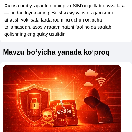
Xulosa oddiy: agar telefoningiz eSIM’ni qo‘llab-quvvatlasa
— undan foydalaning. Bu shaxsiy va ish raqamlarini
ajratish yoki safarlarda rouming uchun ortiqcha
to‘lamasdan, asosiy raqamingizni faol holda saqlab
qolishning eng qulay usulidir.
Mavzu bo‘yicha yanada ko‘proq