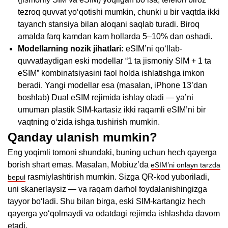
tezroq quvvat yo‘qotishi mumkin, chunki u bir vaqtda ikki
tayanch stansiya bilan aloqani saqlab turadi. Biroq
amalda farq kamdan kam hollarda 5–10% dan oshadi.
Modellarning nozik jihatlari:
eSIM’ni qo‘llab-
quvvatlaydigan eski modellar “1 ta jismoniy SIM + 1 ta
eSIM” kombinatsiyasini faol holda ishlatishga imkon
beradi. Yangi modellar esa (masalan, iPhone 13’dan
boshlab) Dual eSIM rejimida ishlay oladi — ya’ni
umuman plastik SIM-kartasiz ikki raqamli eSIM’ni bir
vaqtning o‘zida ishga tushirish mumkin.
Qanday ulanish mumkin?
Eng yoqimli tomoni shundaki, buning uchun hech qayerga
borish shart emas. Masalan, Mobiuz’da
eSIM’ni onlayn tarzda
rasmiylashtirish mumkin. Sizga QR-kod yuboriladi,
bepul
uni skanerlaysiz — va raqam darhol foydalanishingizga
tayyor bo‘ladi. Shu bilan birga, eski SIM-kartangiz hech
qayerga yo‘qolmaydi va odatdagi rejimda ishlashda davom
etadi.