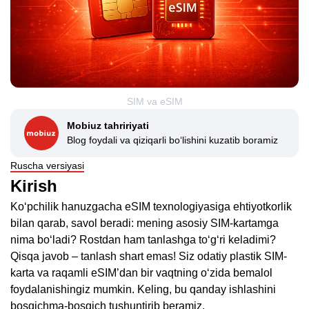
SIM va eSIM
Mobiuz tahririyati
Blog foydali va qiziqarli bo‘lishini kuzatib boramiz
Ruscha versiyasi
Kirish
Ko‘pchilik hanuzgacha eSIM texnologiyasiga ehtiyotkorlik
bilan qarab, savol beradi: mening asosiy SIM-kartamga
nima bo‘ladi? Rostdan ham tanlashga to‘g‘ri keladimi?
Qisqa javob – tanlash shart emas! Siz odatiy plastik SIM-
karta va raqamli eSIM’dan bir vaqtning o‘zida bemalol
foydalanishingiz mumkin. Keling, bu qanday ishlashini
bosqichma-bosqich tushuntirib beramiz.