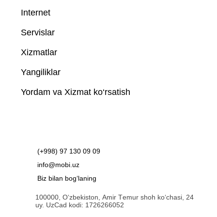
Internet
Servislar
Xizmatlar
Yangiliklar
Yordam va Xizmat ko‘rsatish
(+998) 97 130 09 09
info@mobi.uz
Biz bilan bog‘laning
100000, O‘zbekiston, Аmir Tеmur shoh ko‘chаsi, 24
uy. UzCad kodi: 1726266052