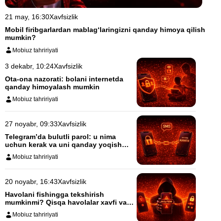
21 may, 16:30
Xavfsizlik
Mobil firibgarlardan mablag‘laringizni qanday himoya qilish
mumkin?
Mobiuz tahririyati
3 dekabr, 10:24
Xavfsizlik
Ota-ona nazorati: bolani internetda
qanday himoyalash mumkin
Mobiuz tahririyati
27 noyabr, 09:33
Xavfsizlik
Telegram’da bulutli parol: u nima
uchun kerak va uni qanday yoqish
mumkin
Mobiuz tahririyati
20 noyabr, 16:43
Xavfsizlik
Havolani fishingga tekshirish
mumkinmi? Qisqa havolalar xavfi va
QR
Mobiuz tahririyati