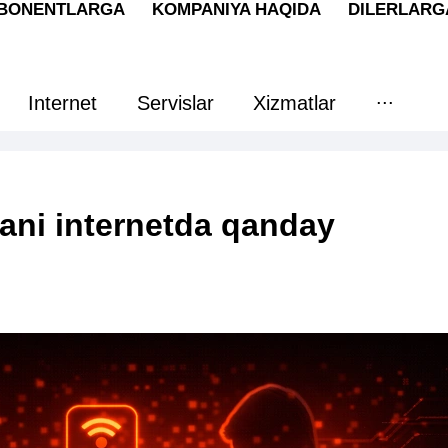
ABONENTLARGA
KOMPANIYA HAQIDA
DILERLARG
...
Internet
Servislar
Xizmatlar
lani internetda qanday