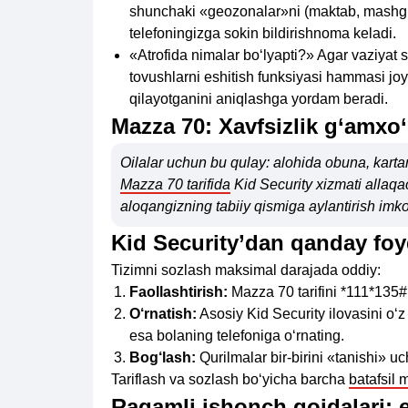
shunchaki «geozonalar»ni (maktab, mashg‘ul
telefoningizga sokin bildirishnoma keladi.
«Atrofida nimalar bo‘lyapti?» Agar vaziyat
tovushlarni eshitish funksiyasi hammasi jo
qilayotganini aniqlashga yordam beradi.
Mazza 70: Xavfsizlik g‘amxo‘r
Oilalar uchun bu qulay: alohida obuna, kartan
Mazza 70 tarifida
Kid Security xizmati allaqac
aloqangizning tabiiy qismiga aylantirish imko
Kid Security’dan qanday fo
Tizimni sozlash maksimal darajada oddiy:
Faollashtirish:
Mazza 70 tarifini *111*135#
O‘rnatish:
Asosiy Kid Security ilovasini o‘
esa bolaning telefoniga o‘rnating.
Bog‘lash:
Qurilmalar bir-birini «tanishi» uc
Tariflash va sozlash bo‘yicha barcha
batafsil 
Raqamli ishonch qoidalari: