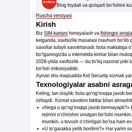
Blog foydali va qiziqarli bo‘lishini k
Ruscha versiyasi
Kirish
Biz
SIM-kartani
himoyalash va
fishingni aniql
ketganda, xavfsizlik masalasi mavhum bo‘lib 
savollar tufayli xavotirlanadi: bola maktabga o
bo‘lganingizda u internetda kimlar bilan mulo
2026-yilda xavfsizlik — bu to‘liq nazorat yoki
bo‘lish imkoniyatidir.
Aynan shu maqsadda Kid Security xizmati yara
Texnologiyalar asabni asraga
Keling, tan olaylik: bola qo‘ng‘iroqqa javob 
ishlaydi. Xizmat xavotirni faktlar bilan almash
«Nega u qo‘ng‘iroqqa javob bermayapti?» Bo
rejimni o‘chirishni unutgan bo‘lishi mumkin
mumkin, u tovush o‘chirilgan bo‘lsa ham esh
«U to‘garakka yetib bordimi?» Har yarim soat