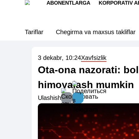
ABONENTLARGA
KORPORATIV 
Tariflar
Chegirma va maxsus takliflar
3 dekabr, 10:24
Xavfsizlik
Ota-ona nazorati: bo
himoyalash mumkin
Ulashish