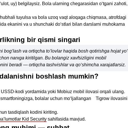
ot, uy) belgilaysiz. Bola ularning chegarasidan o‘tgani zahoti,
 shubhali tuyulsa va bola uzoq vaqt aloqaga chiqmasa, atrofdagi
yida ekanini va u shunchaki do‘stlari bilan darslarni muhokama
likning bir qismi singari
i bog‘lash va ortiqcha to‘lovlar haqida bosh qotirishga hojat yo‘
hon narxga kiritilgan. Bu bolangiz xavfsizligini mobil
nini beradi — ortiqcha tashvishlar va qo‘shimcha xarajatlarsiz.
ydalanishni boshlash mumkin?
 USSD-kodi yordamida yoki Mobiuz mobil ilovasi orqali ulang.
z smartfoningizga, bolalar uchun mo‘ljallangan Tigrow ilovasini
hun tasdiqlash kodini kiriting.
ma’lumotlar Kid Security
sahifasida mavjud.
 eng muhimi — suhbat