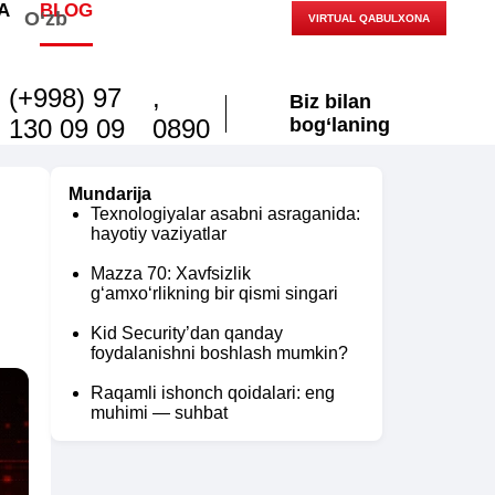
A
BLOG
O‘zb
VIRTUAL QABULXONA
(+998) 97
,
Biz bilan
130 09 09
0890
bog‘laning
Mundarija
Texnologiyalar asabni asraganida:
hayotiy vaziyatlar
Mazza 70: Xavfsizlik
g‘amxo‘rlikning bir qismi singari
Kid Security’dan qanday
foydalanishni boshlash mumkin?
Raqamli ishonch qoidalari: eng
muhimi — suhbat