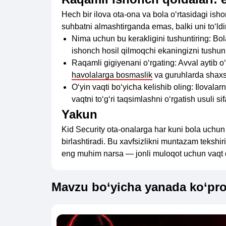
Hech bir ilova ota-ona va bola o‘rtasidagi ish
suhbatni almashtirganda emas, balki uni to‘ld
Nima uchun bu kerakligini tushuntiring: Bol
ishonch hosil qilmoqchi ekaningizni tushuni
Raqamli gigiyenani o‘rgating: Avval aytib o
havolalarga bosmaslik
va guruhlarda shaxs
O‘yin vaqti bo‘yicha kelishib oling: Ilovalar
vaqtni to‘g‘ri taqsimlashni o‘rgatish usuli si
Yakun
Kid Security ota-onalarga har kuni bola uchun
birlashtiradi. Bu xavfsizlikni muntazam tekshi
eng muhim narsa — jonli muloqot uchun vaqt q
Mavzu bo‘yicha yanada ko‘pr