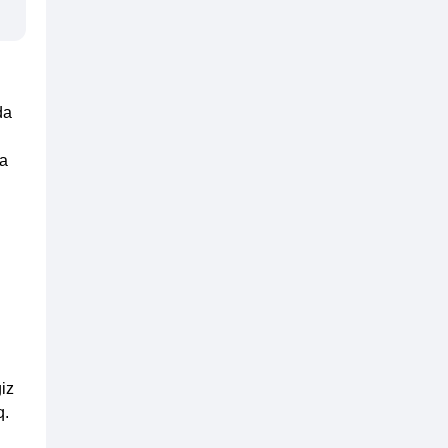
da
da
iz
q.