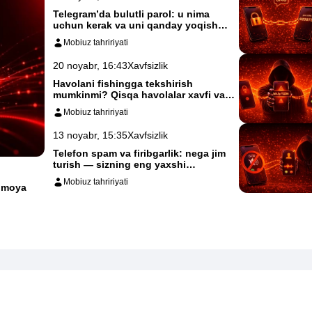
Telegram’da bulutli parol: u nima
uchun kerak va uni qanday yoqish
mumkin
Mobiuz tahririyati
20 noyabr, 16:43
Xavfsizlik
Havolani fishingga tekshirish
mumkinmi? Qisqa havolalar xavfi va
QR
Mobiuz tahririyati
13 noyabr, 15:35
Xavfsizlik
Telefon spam va firibgarlik: nega jim
turish — sizning eng yaxshi
himoyangiz
Mobiuz tahririyati
himoya