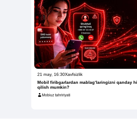
21 may, 16:30
Xavfsizlik
Mobil firibgarlardan mablag‘laringizni qanday 
qilish mumkin?
Mobiuz tahririyati