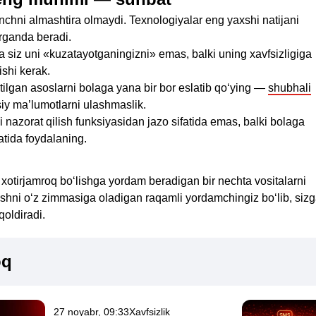
onchni almashtira olmaydi. Texnologiyalar eng yaxshi natijani
irganda beradi.
a siz uni «kuzatayotganingizni» emas, balki uning xavfsizligiga
shi kerak.
‘tilgan asoslarni bolaga yana bir bor eslatib qo‘ying —
shubhali
iy ma’lumotlarni ulashmaslik.
ni nazorat qilish funksiyasidan jazo sifatida emas, balki bolaga
fatida foydalaning.
 xotirjamroq bo‘lishga yordam beradigan bir nechta vositalarni
rishni o‘z zimmasiga oladigan raqamli yordamchingiz bo‘lib, siz
oldiradi.
oq
27 noyabr, 09:33
Xavfsizlik