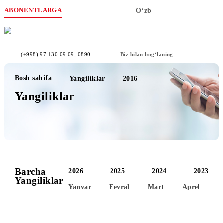
ABONENTLARGA
O‘zb
(+998) 97 130 09 09
, 0890
Biz bilan bog‘laning
Bosh sahifa
Yangiliklar
2016
Yangiliklar
Barcha
2026
2025
2024
2
Yangiliklar
Yanvar
Fevral
Mart
Aprel