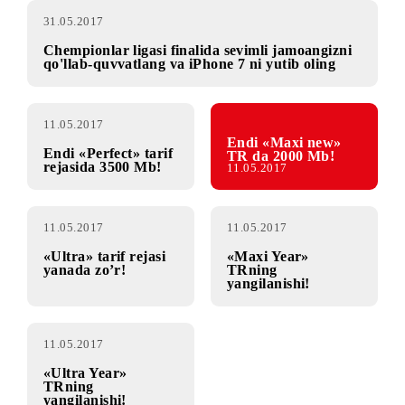
31.05.2017
Chempionlar ligasi finalida sevimli jamoangizni
qo'llab-quvvatlang va iPhone 7 ni yutib oling
11.05.2017
Endi «Maxi new»
Endi «Perfect» tarif
TR da 2000 Mb!
rejasida 3500 Mb!
11.05.2017
11.05.2017
11.05.2017
«Ultra» tarif rejasi
«Maxi Year»
yanada zo’r!
TRning
yangilanishi!