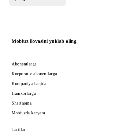
11.05.2017
«Ultra Year»
TRning
yangilanishi!
Mobiuz ilovasini yuklab oling
Abonentlarga
Korporativ abonentlarga
Kompaniya haqida
Hamkorlarga