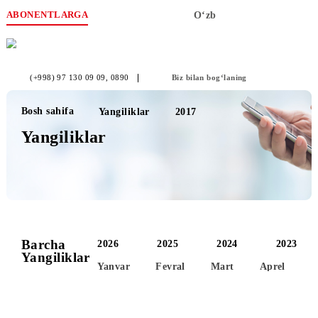
ABONENTLARGA
O‘zb
(+998) 97 130 09 09
, 0890
Biz bilan bog‘laning
Bosh sahifa
Yangiliklar
2017
Yangiliklar
Barcha
2026
2025
2024
2
Yangiliklar
Yanvar
Fevral
Mart
Aprel