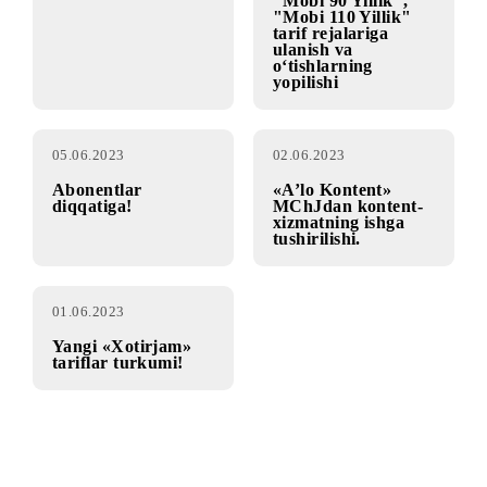
80» tarif rejasi!
40", "Mobi 30+",
"Mobi 50+", "Mobi
60", "Mobi 70",
"Mobi 90", "Mobi
110", "Mobi 150",
"Mobi 20 Yillik",
"Mobi 50 Yillik",
"Mobi 70 Yillik",
"Mobi 90 Yillik",
"Mobi 110 Yillik"
tarif rejalariga
ulanish va
o‘tishlarning
yopilishi
05.06.2023
02.06.2023
Abonentlar
«A’lo Kontent»
diqqatiga!
MChJdan kontent-
xizmatning ishga
tushirilishi.