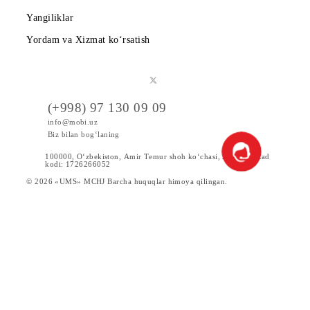
Shartnoma
Mobiuzda karyera
Tariflar
Chegirma va maxsus takliflar
Internet
Xizmatlar
Servislar
Yangiliklar
Yordam va Xizmat ko‘rsatish
(+998) 97 130 09 09
info@mobi.uz