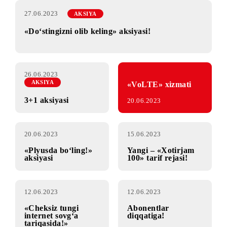
27.06.2023
AKSIYA
«Do‘stingizni olib keling» aksiyasi!
26.06.2023
AKSIYA
«VoLTE» xizmati
3+1 aksiyasi
20.06.2023
20.06.2023
15.06.2023
«Plyusda bo‘ling!»
Yangi – «Xotirjam
aksiyasi
100» tarif rejasi!