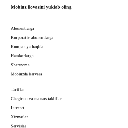
01.06.2023
Yangi «Xotirjam»
tariflar turkumi!
Mobiuz ilovasini yuklab oling
Abonentlarga
Korporativ abonentlarga
Kompaniya haqida
Hamkorlarga