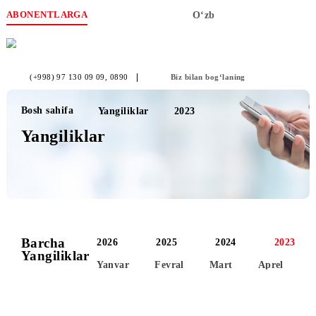
ABONENTLARGA
O‘zb
(+998) 97 130 09 09
, 0890
Biz bilan bog‘laning
Bosh sahifa
Yangiliklar
2023
Yangiliklar
Barcha
2026
2025
2024
2
Yangiliklar
Yanvar
Fevral
Mart
Aprel