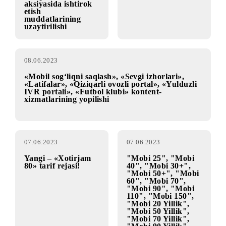
12.06.2023
12.06.2023
«Cheksiz tungi
Abonentlar
internet sovg‘a
diqqatiga!
tariqasida!»
aksiyasida ishtirok
etish
muddatlarining
uzaytirilishi
08.06.2023
«Mobil sog‘liqni saqlash», «Sevgi izhorlari»,
«Latifalar», «Qiziqarli ovozli portal», «Yulduzli
IVR portali», «Futbol klubi» kontent-
xizmatlarining yopilishi
07.06.2023
07.06.2023
Yangi – «Xotirjam
"Mobi 25", "Mobi