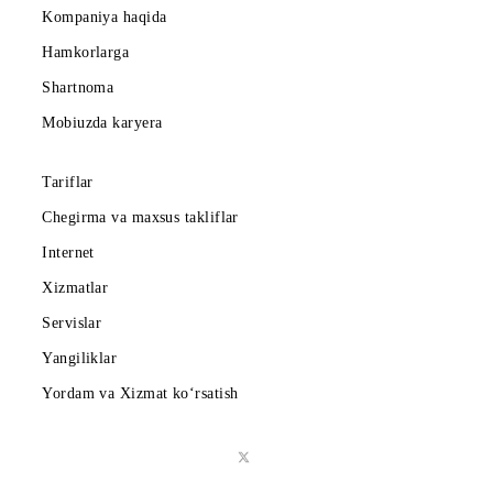
Abonentlarga
Korporativ abonentlarga
Kompaniya haqida
Hamkorlarga
Shartnoma
Mobiuzda karyera
Tariflar
Chegirma va maxsus takliflar
Internet
Xizmatlar
Servislar