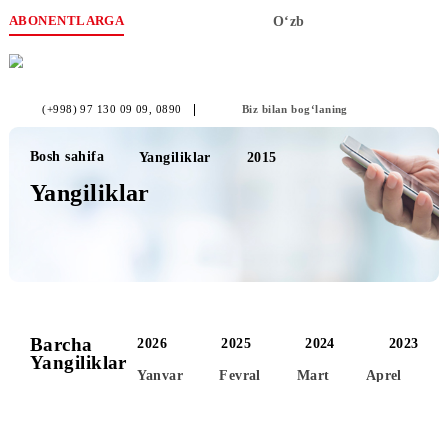
ABONENTLARGA
O‘zb
(+998) 97 130 09 09
, 0890
Biz bilan bog‘laning
Bosh sahifa
Yangiliklar
2015
Yangiliklar
Barcha
2026
2025
2024
2
Yangiliklar
Yanvar
Fevral
Mart
Aprel