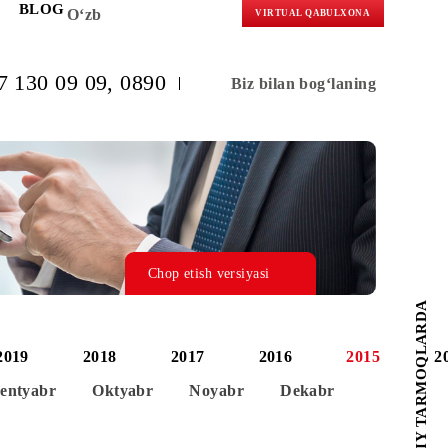
KORLARGA
BLOG
O‘zb
VIRTUAL 
(+998) 97 130 09 09
, 0890
Biz bilan b
Chop etish versiyasi
2020
2019
2018
2017
2016
Avgust
Sentyabr
Oktyabr
Noyabr
Dek