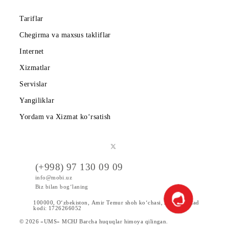
Abonentlarga
Korporativ abonentlarga
Kompaniya haqida
Hamkorlarga
Shartnoma
Mobiuzda karyera
Tariflar
Chegirma va maxsus takliflar
Internet
Xizmatlar
Servislar
Yangiliklar