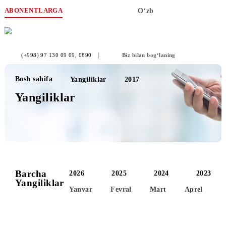
ABONENTLARGA
O‘zb
(+998) 97 130 09 09
, 0890
Biz bilan bog‘laning
Bosh sahifa
Yangiliklar
2017
Yangiliklar
Barcha
2026
2025
2024
2
Yangiliklar
Yanvar
Fevral
Mart
Aprel