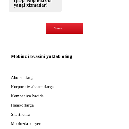
Hurmatli
Samsung bilan
abonentlar!
qo‘shma aksiya!
28.08.2017
Qisqa raqamlarda
yangi xizmatlar!
Yana...
Mobiuz ilovasini yuklab oling