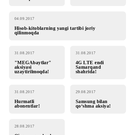
13.09.2017
04.09.2017
ok.ru ijtimoiy
«MEGAbaytlar
tarmog‘ida OK larni
kuymaydi!» aksiyasi
xarid qilish
04.09.2017
Hisob-kitoblarning yangi tartibi joriy
qilinmoqda
31.08.2017
31.08.2017
"MEGAbaytlar"
4G LTE endi
aksiyasi
Samarqand
uzaytirilmoqda!
shahrida!
31.08.2017
29.08.2017