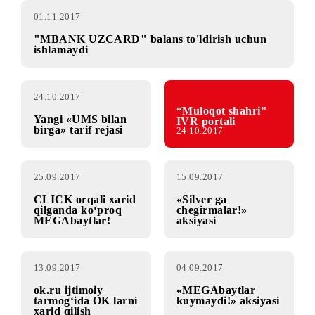
01.11.2017
"MBANK UZCARD" balans to'ldirish uchun
ishlamaydi
24.10.2017
“Muloqot shahri”
Yangi «UMS bilan
IVR portali
birga» tarif rejasi
24.10.2017
25.09.2017
15.09.2017
CLICK orqali xarid
«Silver ga
qilganda ko‘proq
chegirmalar!»
MEGAbaytlar!
aksiyasi