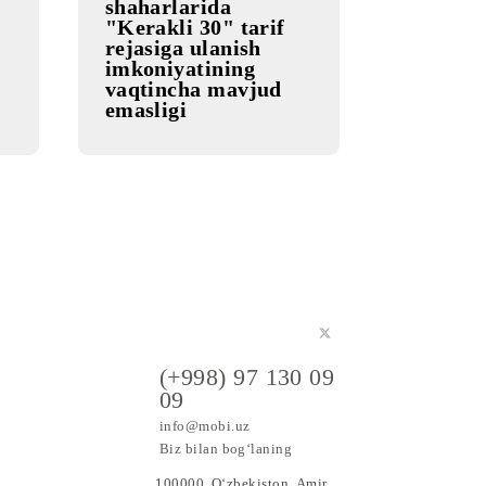
09.09.2024
MUHIM
Chirchiq, Yangiyo‘l
IVE»
shaharlarida
oirasida
"Kerakli 30" tarif
sovrinning
rejasiga ulanish
imkoniyatining
vaqtincha mavjud
emasligi