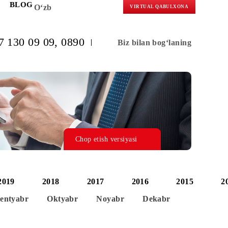
KORLARGA
BLOG
O‘zb
VIRTUAL 
(+998) 97 130 09 09
, 0890
Biz bilan b
Chop etish versiyasi
2020
2019
2018
2017
2016
Avgust
Sentyabr
Oktyabr
Noyabr
Dek