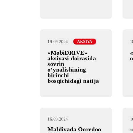
tarmog‘ida xalqaro
rouming ishga
tushirildi | Mobiuz
19.09.2024
AKSIYA
«MobiDRIVE»
aksiyasi doirasida
sovrin
o‘ynalishining
birinchi
bosqichidagi natija