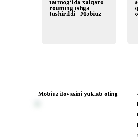
16.09.2024
Maldivada Ooredoo
tarmog‘ida xalqaro
rouming ishga
tushirildi | Mobiuz