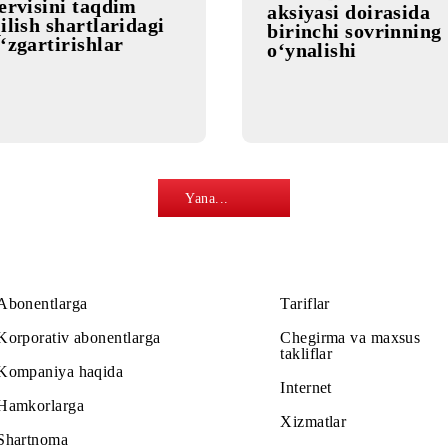
16.09.2024
10.09.2024
«My Music»
«MobiDR
servisini taqdim
aksiyasi d
qilish shartlaridagi
birinchi 
o‘zgartirishlar
o‘ynalishi
Yana...