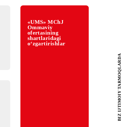
«UMS» MChJ
Ommaviy
ya va
ofertasining
ngi
shartlaridagi
 xalqaro
o‘zgartirishlar
izmati
rildi |
yda MTML