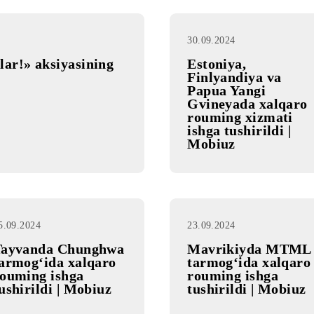
30.09.2024
irmalar!» aksiyasining
Estoniya,
Finlyandi
Papua Ya
Gvineyada
rouming x
ishga tushi
Mobiuz
25.09.2024
23.09.2024
Tayvanda Chunghwa
Mavriki