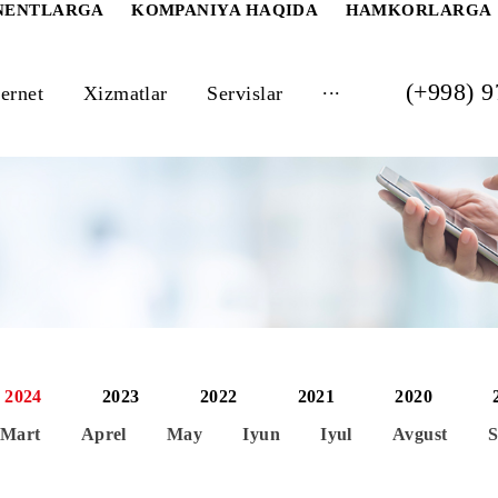
 ABONENTLARGA
KOMPANIYA HAQIDA
HAM
...
Internet
Xizmatlar
Servislar
2024
2023
2022
2021
al
Mart
Aprel
May
Iyun
Iyul