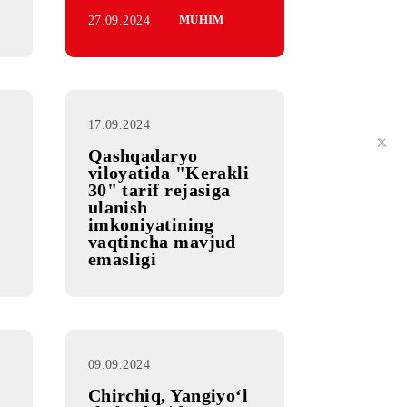
a xalqaro
shga
 | Mobiuz
27.09.2024
MUHIM
17.09.2024
Qashqadaryo
viloyatida "Kerakli
30" tarif rejasiga
ulanish
imkoniyatining
vaqtincha mavjud
emasligi