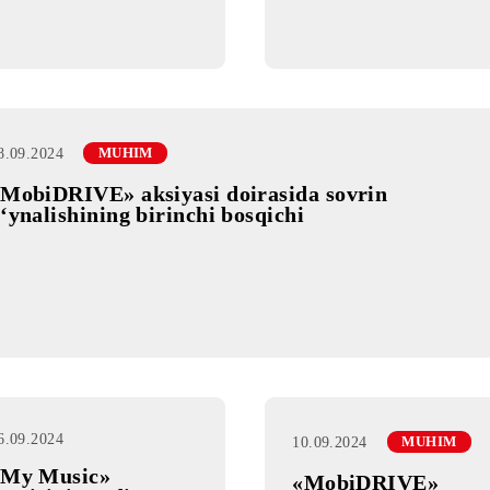
tarmog‘ida xalqaro
tarmog‘id
rouming ishga
rouming i
tushirildi | Mobiuz
tushirildi
18.09.2024
MUHIM
«MobiDRIVE» aksiyasi doirasida sovrin
o‘ynalishining birinchi bosqichi