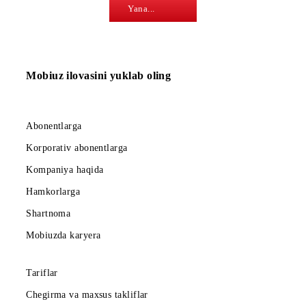
06.12.2022
«SDS Carrier
Solutions»
MChJdan yangi yil
promo-aksiyasining
ishga tushirilishi
Yana...
Mobiuz ilovasini yuklab oling
Abonentlarga
Korporativ abonentlarga