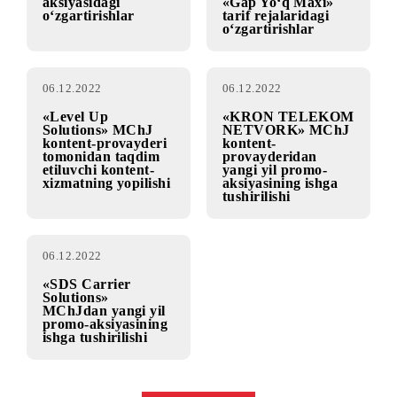
Mobiuz bilan xorijiy operatorlarning
tarmog’idagi rouming!
09.12.2022
09.12.2022
«Qo‘shimcha!»
«Gap Yo‘q Mini» va
aksiyasidagi
«Gap Yo‘q Maxi»
o‘zgartirishlar
tarif rejalaridagi
o‘zgartirishlar
06.12.2022
06.12.2022
«Level Up
«KRON TELEKOM
Solutions» MChJ
NETVORK» MChJ
kontent-provayderi
kontent-
tomonidan taqdim
provayderidan
etiluvchi kontent-
yangi yil promo-
xizmatning yopilishi
aksiyasining ishga
tushirilishi