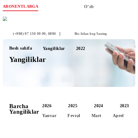
ABONENTLARGA
O‘zb
(+998) 97 130 09 09
, 0890
Biz bilan bog‘laning
Bosh sahifa
Yangiliklar
2022
Yangiliklar
Barcha
2026
2025
2024
2
Yangiliklar
Yanvar
Fevral
Mart
Aprel