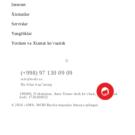
Kompaniya haqida
Hamkorlarga
Shartnoma
Mobiuzda karyera
Tariflar
Chegirma va maxsus takliflar
Internet
Xizmatlar
Servislar
Yangiliklar
Yordam va Xizmat ko‘rsatish