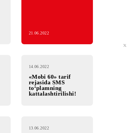
esh, Mini,
 Bor,
ptimal+,
remial,
 Ideal,
, Perfect
laridagi
lar
21.06.2022
14.06.2022
s» MChJ
«Mobi 60» tarif
iluvchi
rejasida SMS
to‘plamning