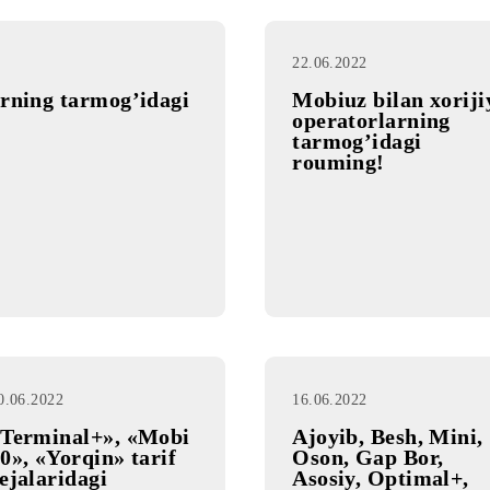
22.06.2022
atorlarning tarmog’idagi
Mobiuz bi
operatorl
tarmog’id
rouming!