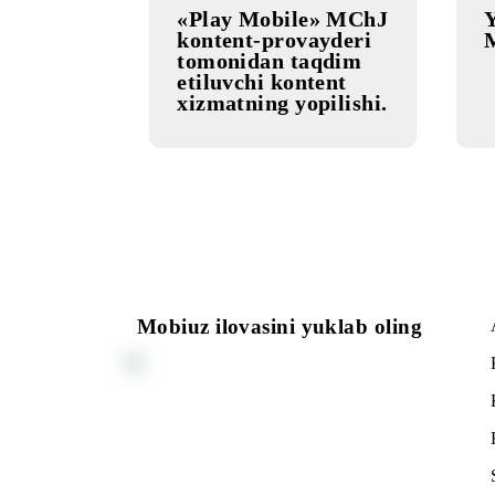
14.06.2022
«Play Mobile» MChJ
kontent-provayderi
tomonidan taqdim
etiluvchi kontent
xizmatning yopilishi.