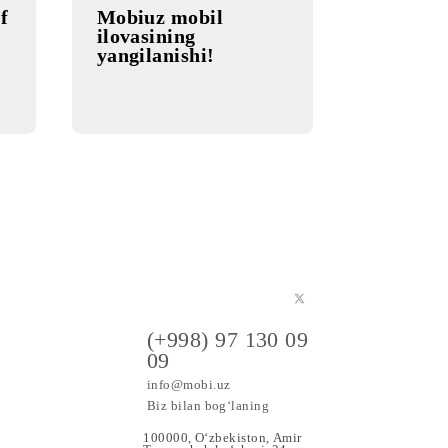
kattalashtirilishi!
13.06.2022
 Pro» tarif
Mobiuz mobil
iritilgan
ilovasining
ernet
yangilanishi!
g
irilishi