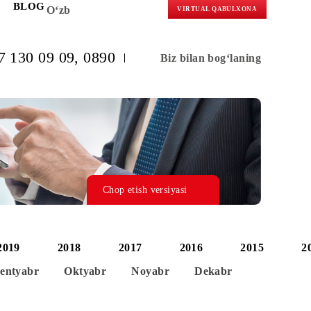
KORLARGA
BLOG
O‘zb
VIRTUAL 
(+998) 97 130 09 09
, 0890
Biz bilan b
Chop etish versiyasi
2020
2019
2018
2017
2016
Avgust
Sentyabr
Oktyabr
Noyabr
Dek