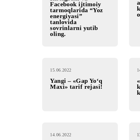
21.06.2022
AKSIYA
Telegram
messenjeri,
Instagram va
Facebook ijtimoiy
tarmoqlarida “Yoz
energiyasi”
tanlovida
sovrinlarni yutib
oling.
15.06.2022
Yangi – «Gap Yo‘q
Maxi» tarif rejasi!