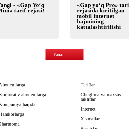
13.06.2022
13.06.2022
Yangi - «Gap Yo‘q
«Gap yo‘q
Mini» tarif rejasi!
rejasida k
mobil int
hajminin
kattalasht
Yana...