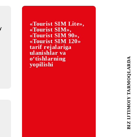
«Tourist SIM Lite»,
lan xorijiy
«Tourist SIM»,
arning
«Tourist SIM 90»,
agi
«Tourist SIM 120»
tarif rejalariga
ulanishlar va
o‘tishlarning
yopilishi