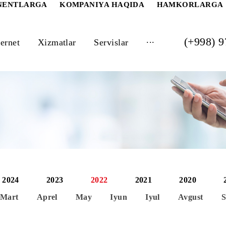
 ABONENTLARGA
KOMPANIYA HAQIDA
HAM
...
Internet
Xizmatlar
Servislar
2024
2023
2022
2021
al
Mart
Aprel
May
Iyun
Iyul