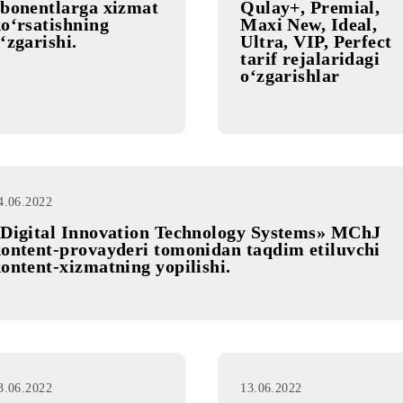
20.06.2022
16.06.2022
«Terminal+», «Mobi
Ajoyib, B
50», «Yorqin» tarif
Oson, Gap
rejalaridagi
Asosiy, O
abonentlarga xizmat
Qulay+, P
ko‘rsatishning
Maxi New,
o‘zgarishi.
Ultra, VIP
tarif reja
o‘zgarish
14.06.2022
«Digital Innovation Technology System
kontent-provayderi tomonidan taqdim et
kontent-xizmatning yopilishi.