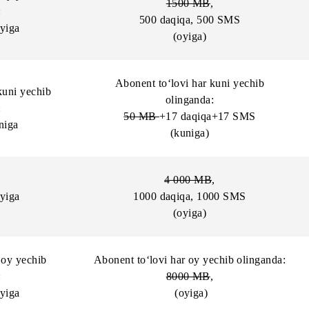
‘m/kuniga
(kuniga)
Abonent to‘lovi har oy yechib o
ovi har oy yechib
1500
MB
,
nganda:
500 daqiqa, 500 SMS
so‘m/oyiga
(oyiga)
Abonent to‘lovi har kuni ye
vi har kuni yechib
olinganda:
nganda:
50 MB
+17 daqiqa+17 S
o‘m/kuniga
(kuniga)
4 000 MB
,
so‘m/oyiga
1000 daqiqa, 1000 SMS
(oyiga)