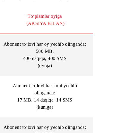
Mobi 150, GAP yo’q Pro, GAP yo'q, Omad plus, Mobi 50
a quyidagi to‘plamlar (tarif rejasi doirasida) taqdim etiladi:
To‘plamlar oyiga
(AKSIYA BILAN)
linganda:
Abonent to‘lovi har oy yechib olinganda:
500 MB
,
400 daqiqa,
400
SMS
(oyiga)
chib
Abonent to‘lovi har kuni yechib
olinganda:
S
17 MB,
14 daqiqa,
14
SMS