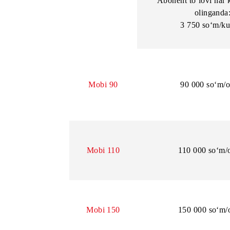
Abonent to‘l
oli
75 000 
Gap yo’q
Pro
Abonent to‘lo
oli
3 750 s
Mobi 90
90 000 