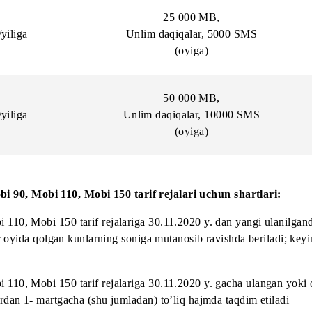
12 000 MB,
2500 daqiqa + tarmoq ichida U
 so‘m/yiliga
2500 SMS
(oyiga)
18 000 MB,
3500 daqiqa + tarmoq ichida 
 so‘m/yiliga
3500 SMS
(oyiga)
25 000 MB,
0 so‘m/yiliga
Unlim daqiqalar, 5000 S
(oyiga)