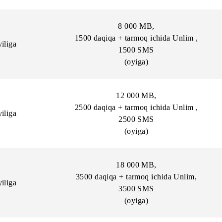
(oyiga)
25 000 MB
,
 so‘m/oyiga
Unlim daqiqalar, 5000 S
(oyiga)
50 000 MB
,
 so‘m/oyiga
Unlim daqiqalar, 10000 S
(oyiga)
8 000 MB,
1500 daqiqa + tarmoq ichida U
 so‘m/yiliga
1500 SMS
(oyiga)