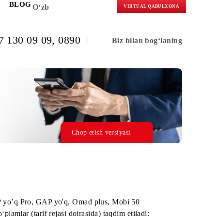
KORLARGA
BLOG
O‘zb
VIRTUAL 
(+998) 97 130 09 09
, 0890
Biz bilan b
Chop etish versiyasi