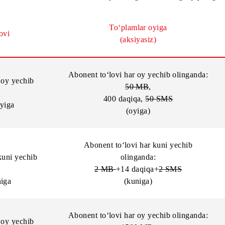
Mobi 30, Mobi 40, Mobi 50, Mobi 70, Mobi 90, Mobi 110, 
obi 110 Yillik, Mobi 150 Yillik tarif rejalaridagi abonentlarg
To‘plamlar oyiga
nt to‘lovi
(aksiyasiz)
Abonent to‘lovi har oy yechib o
ovi har oy yechib
50 MB
,
nganda:
400 daqiqa,
50
SMS
so‘m/oyiga
(oyiga)
Abonent to‘lovi har kuni ye
vi har kuni yechib
olinganda:
nganda:
2 MB
+14 daqiqa+
2
SM