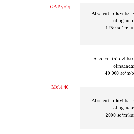
Abonent to‘l
oli
35 000 
GAP yo‘q
Abonent to‘lo
oli
1750 s
Abonent to‘l
oli
40 000 