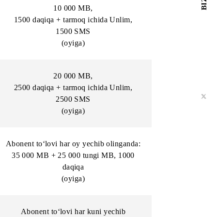
chib
Abonent to‘lovi har kuni yechib
olinganda:
MS
267 MB,
40 daqiqa, 40 SMS
(kuniga)
10 000 MB
,
Unlim,
1500 daqiqa + tarmoq ichida Unlim,
1500 SMS
(oyiga)
20 000 MB
,
Unlim,
2500 daqiqa + tarmoq ichida Unlim,
2500 SMS