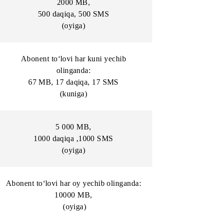
(kuniga)
linganda:
Abonent to‘lovi har oy yechib olinganda:
2000
MB
,
500 daqiqa, 500 SMS
(oyiga)
chib
Abonent to‘lovi har kuni yechib
olinganda:
MS
67 MB,
17 daqiqa,
17 SMS
(kuniga)
5 000 MB
,
1000 daqiqa ,1000 SMS
(oyiga)