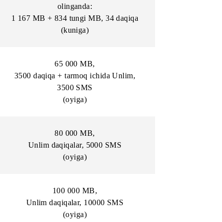
(oyiga)
Abonent to‘lovi har oy yechib olinganda:
linganda:
35 000 MB + 25 000 tungi MB, 1000
 MB
daqiqa
(oyiga)
chib
Abonent to‘lovi har kuni yechib
olinganda:
B
1 167 MB + 834 tungi MB, 34 daqiqa
(kuniga)
65 000 MB
,
Unlim,
3500 daqiqa + tarmoq ichida Unlim,
3500 SMS