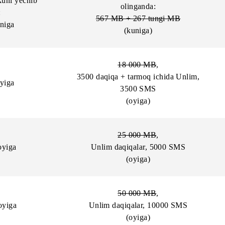
(oyiga)
ovi har oy yechib
Abonent to‘lovi har oy yechib o
nganda:
17 000 MB + 8 000 tungi
so‘m/oyiga
(oyiga)
Abonent to‘lovi har kuni ye
vi har kuni yechib
olinganda:
nganda:
567 MB + 267 tungi M
o‘m/kuniga
(kuniga)
18 000 MB
,
3500 daqiqa + tarmoq ichida 
so‘m/oyiga
3500 SMS