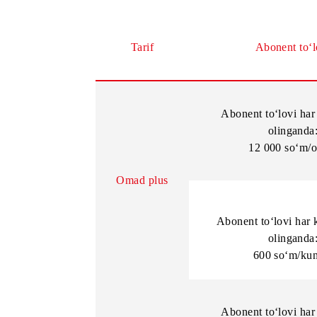
Aksiyani o‘tkazish davrida Mobi 20, 
Yillik, Mobi 70 Yillik, Mobi 90 Yillik, M
Tarif
Abone
Abonent to‘l
oli
12 000 
Omad plus
Abonent to‘lo
oli