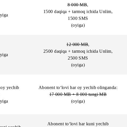
Abonent to‘lovi har kuni ye
vi har kuni yechib
olinganda:
nganda:
200 MB
,40 daqiqa,40 S
o‘m/kuniga
(kuniga)
8 000 MB
,
1500 daqiqa + tarmoq ichida 
so‘m/oyiga
1500 SMS
(oyiga)
12 000 MB
,
2500 daqiqa + tarmoq ichida 
so‘m/oyiga
2500 SMS