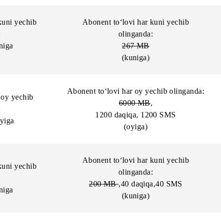
ovi har oy yechib
Abonent to‘lovi har oy yechib o
nganda:
8000 MB
,
so‘m/oyiga
(oyiga)
vi har kuni yechib
Abonent to‘lovi har kuni ye
nganda:
olinganda:
o‘m/kuniga
267 MB
(kuniga)
Abonent to‘lovi har oy yechib o
ovi har oy yechib
6000 MB
,
nganda:
1200 daqiqa, 1200 SMS
so‘m/oyiga
(oyiga)