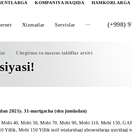
 ABONENTLARGA
KOMPANIYA HAQIDA
HAM
...
Internet
Xizmatlar
Servislar
takliflar
Chegirma va maxsus takliflar arxivi
aksiyasi!
-sentabrdan 2021y. 31-martgacha (shu jumladan)