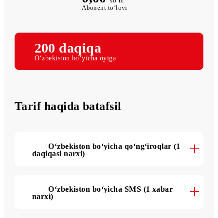
0,00
so‘m
Abonent to‘lovi
200 daqiqa
O‘zbekiston bo‘yicha oyiga
Tarif haqida batafsil
O‘zbekiston bo‘yicha qo‘ng‘iroqlar (1
daqiqasi narxi)