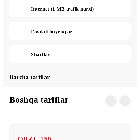
O‘zbekiston bo‘yicha SMS (1 xabar
narxi)
Internet (1 MB trafik narxi)
Foydali buyruqlar
Shartlar
Barcha tariflar