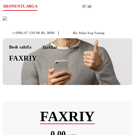
ABONENTLARGA
O‘zb
(+998) 97 130 09 09
, 0890
Biz bilan bog‘laning
Bosh sahifa
Tariflar
Arxiv
FAXRIY
FAXRIY