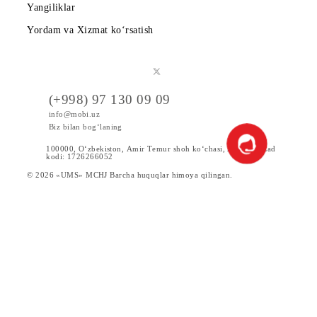
Mobiuzda karyera
Tariflar
Chegirma va maxsus takliflar
Internet
Xizmatlar
Servislar
Yangiliklar
Yordam va Xizmat ko‘rsatish
(+998) 97 130 09 09
info@mobi.uz