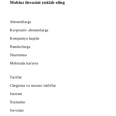
150 000 so‘m
Abonent to‘lovi oyiga
Barcha shartlar
Tanlash
Mobiuz ilovasini yuklab oling
Abonentlarga
Korporativ abonentlarga
Kompaniya haqida
Hamkorlarga
Shartnoma