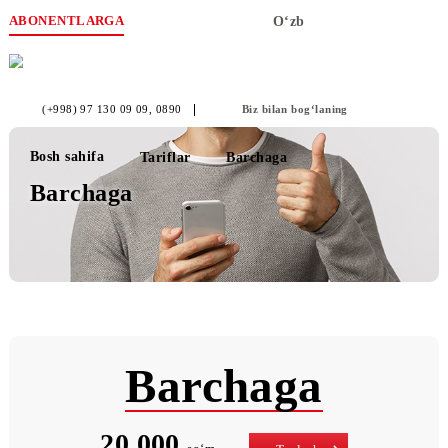
ABONENTLARGA
O‘zb
(+998) 97 130 09 09
, 0890
Biz bilan bog‘laning
Bosh sahifa
Tariflar
Barchaga
Barchaga
Barchaga