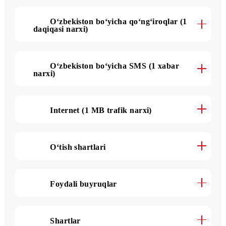
Tarif haqida batafsil
O‘zbekiston bo‘yicha qo‘ng‘iroqlar (1
daqiqasi narxi)
O‘zbekiston bo‘yicha SMS (1 xabar
narxi)
Internet (1 MB trafik narxi)
O‘tish shartlari