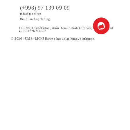
Tariflar
Chegirma va maxsus takliflar
Internet
Xizmatlar
Servislar
Yangiliklar
Yordam va Xizmat ko‘rsatish
(+998) 97 130 09 09
info@mobi.uz
Biz bilan bog‘laning
100000, O‘zbekiston, Аmir Tеmur shoh ko‘chаsi, 24 uy. UzCad
kodi: 1726266052
© 2026 «UMS» MCHJ Barcha huquqlar himoya qilingan.