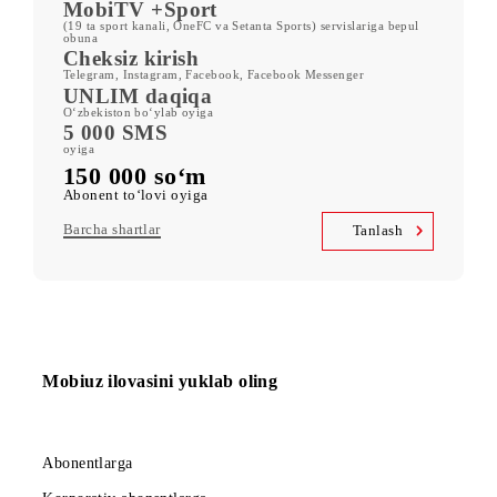
ORZU 150
400 GB
oyiga kiritilgan mobil internet
Kid Security, MobiMusic
servislariga bepul obuna
MobiTV +Sport
(19 ta sport kanali, OneFC va Setanta Sports) servislariga bepul
obuna
Cheksiz kirish
Telegram, Instagram, Facebook, Facebook Messenger
UNLIM daqiqa
O‘zbekiston bo‘ylab oyiga
5 000 SMS
oyiga
150 000 so‘m
Abonent to‘lovi oyiga
Barcha shartlar
Tanlash