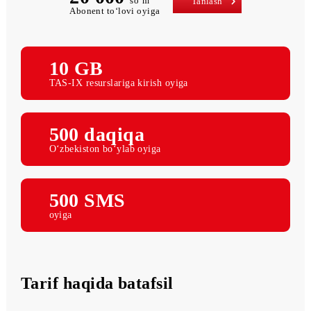
20 000
so‘m
Tanlash
Abonent to‘lovi oyiga
10 GB
TAS-IX resurslariga kirish oyiga
500 daqiqa
O‘zbekiston bo‘ylab oyiga
500 SMS
oyiga